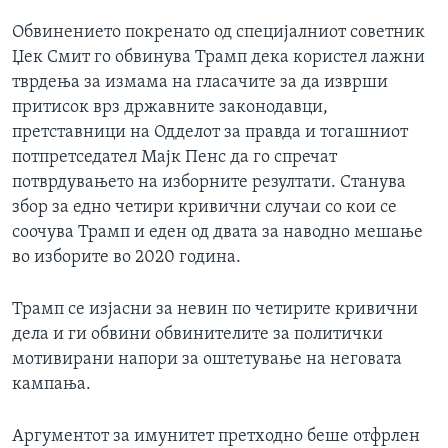
Обвинението покренато од специјалниот советник
Џек Смит го обвинува Трамп дека користел лажни
тврдења за измама на гласачите за да изврши
притисок врз државните законодавци,
претставници на Одделот за правда и тогашниот
потпретседател Мајк Пенс да го спречат
потврдувањето на изборните резултати. Станува
збор за едно четири кривични случаи со кои се
соочува Трамп и еден од двата за наводно мешање
во изборите во 2020 година.
Трамп се изјасни за невин по четирите кривични
дела и ги обвини обвинителите за политички
мотивирани напори за оштетување на неговата
кампања.
Аргументот за имунитет претходно беше отфрлен