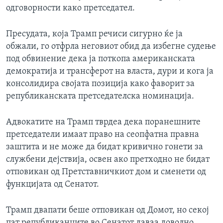
одговорности како претседател.
Пресудата, која Трамп речиси сигурно ќе ја
обжали, го отфрла неговиот обид да избегне судење
под обвинение дека ја поткопа американската
демократија и трансферот на власта, дури и кога ја
консолидира својата позиција како фаворит за
републиканската претседателска номинација.
Адвокатите на Трамп тврдеа дека поранешните
претседатели имаат право на сеопфатна правна
заштита и не може да бидат кривично гонети за
службени дејствија, освен ако претходно не бидат
отповикан од Претставничкиот дом и сменети од
функцијата од Сенатот.
Трамп двапати беше отповикан од Домот, но секој
пат републиканците во Сенатот даваа доволно