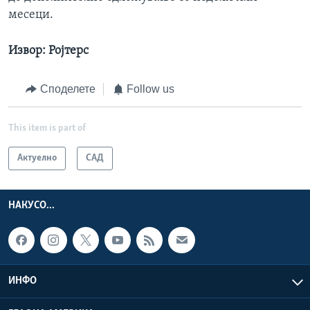
месеци.
Извор: Ројтерс
Споделете
Follow us
This item is part of
Актуелно
САД
НАКУСО...
ИНФО