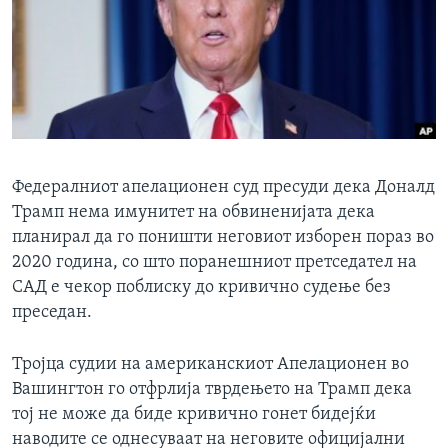
ИНТЕРВЈУА
Јазици
Федералниот апелационен суд пресуди дека Доналд
Трамп нема имунитет на обвиненијата дека
планирал да го поништи неговиот изборен пораз во
2020 година, со што поранешниот претседател на
САД е чекор поблиску до кривично судење без
преседан.
Тројца судии на американскиот Апелационен во
Вашингтон го отфрлија тврдењето на Трамп дека
тој не може да биде кривично гонет бидејќи
наводите се однесуваат на неговите официјални