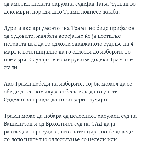
од американската окружна судијка Тања Чуткан во
декември, поради што Трамп поднесе жалба.
Дури и ако аргументот на Трамп не биде прифатен
од судовите, жалбата веројатно ќе ја постигне
неговата цел да го одложи закажаното судење на 4
март и потенцијално да го одложи до изборите во
ноември. Случајот е во мирување додека Трамп се
жали.
Ако Трамп победи на изборите, тој би можел да се
обиде да се помилува себеси или да го упати
Одделот за правда да го затвори случајот.
Трамп може да побара од целосниот окружен суд на
Вашингтон и од Врховниот суд на САД да ја
разгледаат пресудата, што потенцијално ќе доведе
до дополнително одложување со недели или