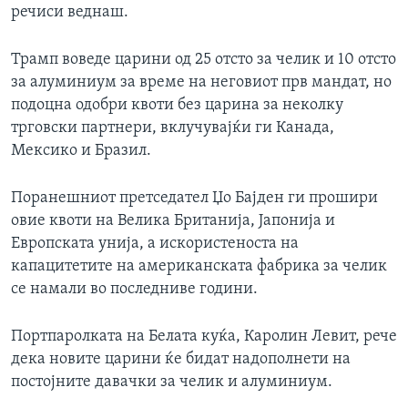
речиси веднаш.
Трамп воведе царини од 25 отсто за челик и 10 отсто
за алуминиум за време на неговиот прв мандат, но
подоцна одобри квоти без царина за неколку
трговски партнери, вклучувајќи ги Канада,
Мексико и Бразил.
Поранешниот претседател Џо Бајден ги прошири
овие квоти на Велика Британија, Јапонија и
Европската унија, а искористеноста на
капацитетите на американската фабрика за челик
се намали во последниве години.
Портпаролката на Белата куќа, Каролин Левит, рече
дека новите царини ќе бидат надополнети на
постојните давачки за челик и алуминиум.