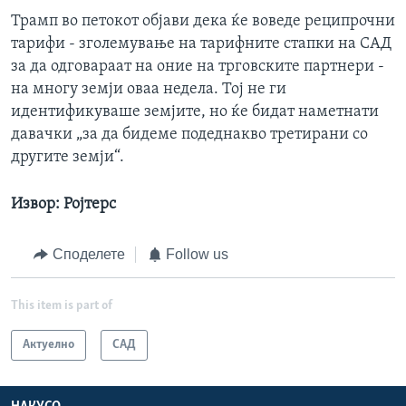
Трамп во петокот објави дека ќе воведе реципрочни
тарифи - зголемување на тарифните стапки на САД
за да одговараат на оние на трговските партнери -
на многу земји оваа недела. Тој не ги
идентификуваше земјите, но ќе бидат наметнати
давачки „за да бидеме подеднакво третирани со
другите земји“.
Извор: Ројтерс
Споделете
Follow us
This item is part of
Актуелно
САД