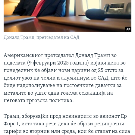
ИНТЕРВЈУА
Јазици
Доналд Трамп, претседател на САД
Американскиот претседател Доналд Трамп во
неделата (9 февруари 2025 година) изјави дека во
понеделник ќе објави нови царини од 25 отсто за
целиот увоз на челик и алуминиум во САД, што ќе
биде надополнување на постоечките давачки за
металите во уште една голема ескалација на
неговата трговска политика.
Трамп, зборувајќи пред новинарите во авионот Ер
Форс 1, исто така рече дека ќе објави реципрочни
тарифи во вторник или среда, кои ќе стапат на сила