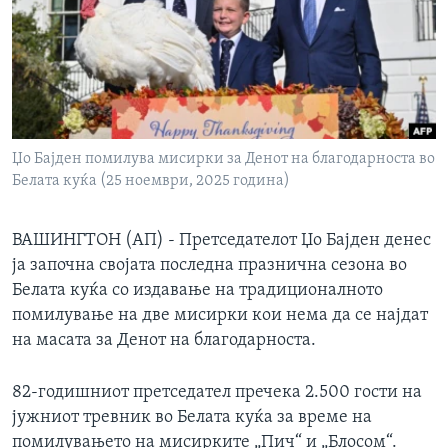
ИНТЕРВЈУА
Јазици
Џо Бајден помилува мисирки за Денот на благодарноста во
Белата куќа (25 ноември, 2025 година)
ВАШИНГТОН (АП) - Претседателот Џо Бајден денес
ја започна својата последна празнична сезона во
Белата куќа со издавање на традиционалното
помилување на две мисирки кои нема да се најдат
на масата за Денот на благодарноста.
82-годишниот претседател пречека 2.500 гости на
јужниот тревник во Белата куќа за време на
помилувањето на мисирките „Пич“ и „Блосом“.