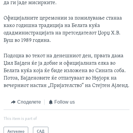
да ги јаде мисирките.
Официјалните церемонии за помилување станаа
како годишна традиција на Белата куќа
одадминистрацијата на претседателот Џорџ Х.В.
Буш во 1989 година.
Подоцна во текот на денешниот ден, првата дама
Џил Бајден ќе ја добие и официјалната елка во
Белата куќа која ќе биде изложена во Сината соба.
Потоа, Бајденовите ќе отпатуваат во Њујорк на
вечерниот настан „Пријателство“ на Стејтен Ајленд.
Споделете
Follow us
This item is part of
Актуелно
САД