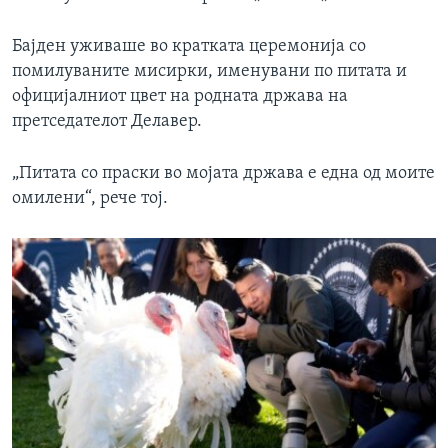
Бајден уживаше во кратката церемонија со
помилуваните мисирки, именувани по питата и
официјалниот цвет на родната држава на
претседателот Делавер.
„Питата со праски во мојата држава е една од моите
омилени“, рече тој.