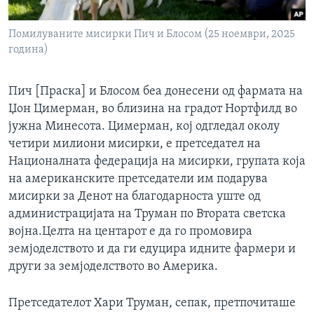
Помилуваните мисирки Пич и Блосом (25 ноември, 2025
година)
Пич [Праска] и Блосом беа донесени од фармата на
Џон Цимерман, во близина на градот Нортфилд во
јужна Минесота. Цимерман, кој одгледал околу
четири милиони мисирки, е претседател на
Националната федерација на мисирки, групата која
на американските претседатели им подарува
мисирки за Денот на благодарноста уште од
администрацијата на Труман по Втората светска
војна.Целта на центарот е да го промовира
земјоделството и да ги едуцира идните фармери и
други за земјоделството во Америка.
Претседателот Хари Труман, сепак, претпочиташе