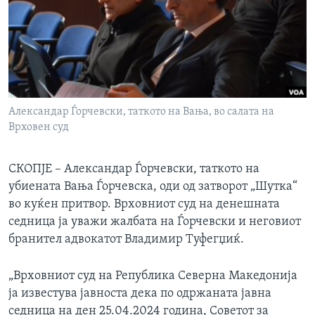
ИНТЕРВЈУА
Јазици
Александар Ѓорчевски, таткото на Вања, во салата на
Врховен суд
СКОПЈЕ – Александар Ѓорчевски, таткото на
убиената Вања Ѓорчевска, оди од затворот „Шутка“
во куќен притвор. Врховниот суд на денешната
седница ја уважи жалбата на Ѓорчевски и неговиот
бранител адвокатот Владимир Туфегџиќ.
„Врховниот суд на Република Северна Македонија
ја известува јавноста дека по одржаната јавна
седница на ден 25.04.2024 година, Советот за