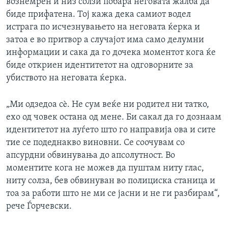
вознемрен и низ солзи побара неговата жалба да
биде прифатена. Тој кажа дека самиот водел
истрага по исчезнувањето на неговата ќерка и
затоа е во притвор а случајот има само делумни
информации и сака да го дочека моментот кога ќе
биде откриен идентитетот на одговорните за
убиството на неговата ќерка.
„Ми одзедоа сè. Не сум веќе ни родител ни татко,
ехо од човек остана од мене. Би сакал да го дознаам
идентитетот на луѓето што го направија ова и сите
тие се подеднакво виновни. Се соочувам со
апсурдни обвинувања до апсолутност. Во
моментите кога не можев да пуштам ниту глас,
ниту солза, бев обвинуван во полициска станица и
тоа за работи што не ми се јасни и не ги разбирам“,
рече Ѓорчевски.