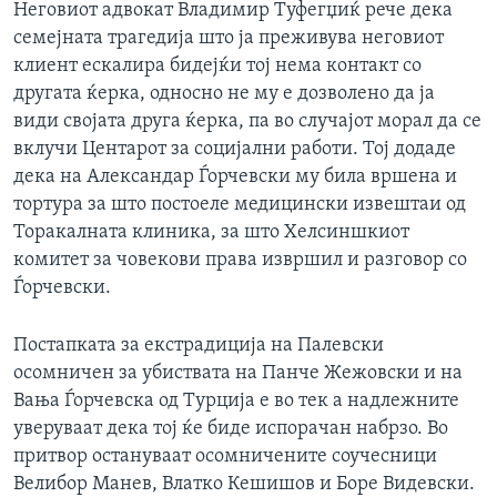
Неговиот адвокат Владимир Туфегџиќ рече дека
семејната трагедија што ја преживува неговиот
клиент ескалира бидејќи тој нема контакт со
другата ќерка, односно не му е дозволено да ја
види својата друга ќерка, па во случајот морал да се
вклучи Центарот за социјални работи. Тој додаде
дека на Александар Ѓорчевски му била вршена и
тортура за што постоеле медицински извештаи од
Торакалната клиника, за што Хелсиншкиот
комитет за човекови права извршил и разговор со
Ѓорчевски.
Постапката за екстрадиција на Палевски
осомничен за убиствата на Панче Жежовски и на
Вања Ѓорчевска од Турција е во тек а надлежните
уверуваат дека тој ќе биде испорачан набрзо. Во
притвор остануваат осомничените соучесници
Велибор Манев, Влатко Кешишов и Боре Видевски.