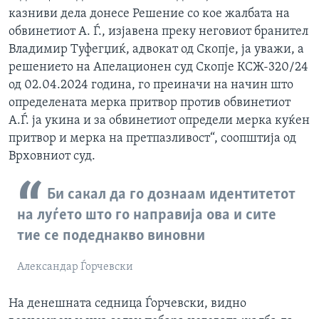
казниви дела донесе Решение со кое жалбата на
обвинетиот А. Ѓ., изјавена преку неговиот бранител
Владимир Туфегџиќ, адвокат од Скопје, ја уважи, а
решението на Апелационен суд Скопје КСЖ-320/24
од 02.04.2024 година, го преиначи на начин што
определената мерка притвор против обвинетиот
А.Ѓ. ја укина и за обвинетиот определи мерка куќен
притвор и мерка на претпазливост“, соопштија од
Врховниот суд.
Би сакал да го дознаам идентитетот
на луѓето што го направија ова и сите
тие се подеднакво виновни
Александар Ѓорчевски
На денешната седница Ѓорчевски, видно