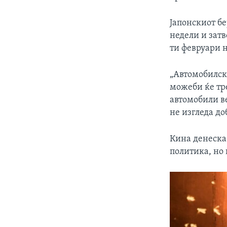
Јапонскиот бе
недели и затв
ти февруари 
„Автомобилска
можеби ќе тре
автомобили ве
не изгледа до
Кина денеска
политика, но