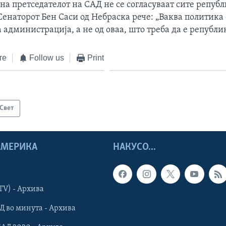
на претседателот на САД не се согласуваат сите репуб
енаторот Бен Саси од Небраска рече: „Ваква политика
 администрација, а не од оваа, што треба да е републи
те
Follow us
Print
Свет
 АМЕРИКА
НАКУСО...
TV) - Архива
Д во минута - Архива