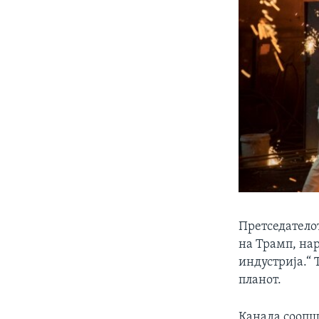
Претседателот
на Трамп, на
индустрија.“ 
планот.
Канада соопш