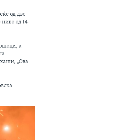
еќе од две
 ниво од 14-
рошоци, а
на
ахаши, „Ова
овска