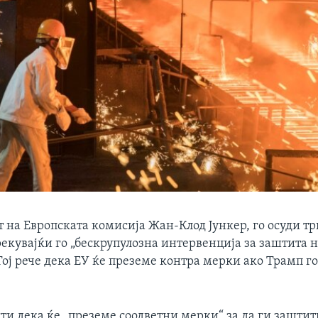
 на Европската комисија Жан-Клод Јункер, го осуди тр
рекувајќи го „бескрупулозна интервенција за заштита
Тој рече дека ЕУ ќе преземе контра мерки ако Трамп г
ти дека ќе „преземе соодветни мерки“ за да ги заштит