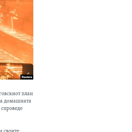
говскиот план
 на домашната
о спроведе
и своите