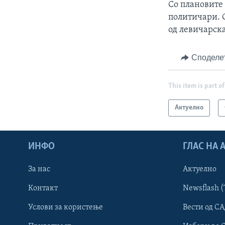
Со плановите 
политичари. С
од левичарска
Споделе
This item is part of
Актуелно
ИНФО
ГЛАС НА
За нас
Актуелно
Контакт
Newsflash (
Learning English
Услови за користење
Вести од СА