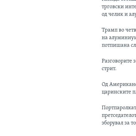
трговски инт
од челик и а
Трамп во четв
на алуминиум,
потпишана сл
Разговорите з
стрит.
Од Американс
царинските п
Портпаролката
претседателот
зборувал за т