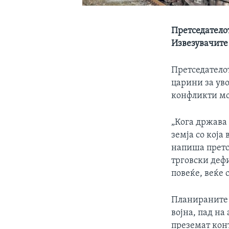
Претседатело
Извезувачите 
Претседателот
царини за ув
конфликти мо
„Кога држава 
земја со која
напиша претс
трговски деф
повеќе, веќе 
Планираните 
војна, пад на
преземат кон