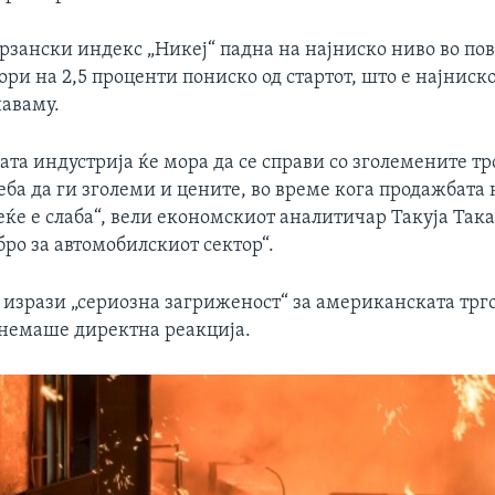
рзански индекс „Никеј“ падна на најниско ниво во пов
ори на 2,5 проценти пониско од стартот, што е најниско
наваму.
та индустрија ќе мора да се справи со зголемените т
ба да ги зголеми и цените, во време кога продажбата 
ќе е слаба“, вели економскиот аналитичар Такуја Так
бро за автомобилскиот сектор“.
 изрази „сериозна загриженост“ за американската трг
 немаше директна реакција.