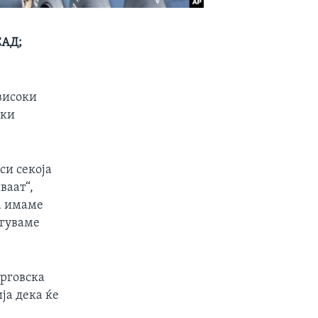
САД;
овисоки
ски
си секоја
ваат“,
а имаме
ргуваме
рговска
ја дека ќе