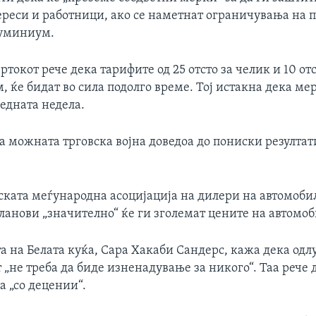
ереси и работници, ако се наметнат ограничувања на 
луминиум.
ртокот рече дека тарифите од 25 отсто за челик и 10 отс
 ќе бидат во сила подолго време. Тој истакна дека ме
едната недела.
а можната трговска војна доведоа до пониски резултат
ката меѓународна асоцијација на дилери на автомобил
ланови „значително“ ќе ги зголемат цените на автомоб
 на Белата куќа, Сара Хакаби Сандерс, кажа дека одл
 „не треба да биде изненадување за никого“. Таа рече
оа „со децении“.