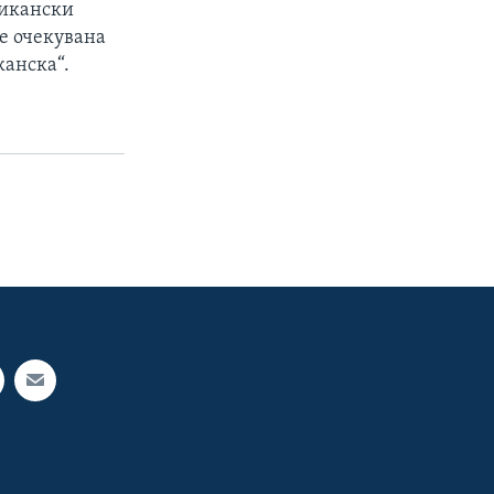
ликански
 е очекувана
канска“.