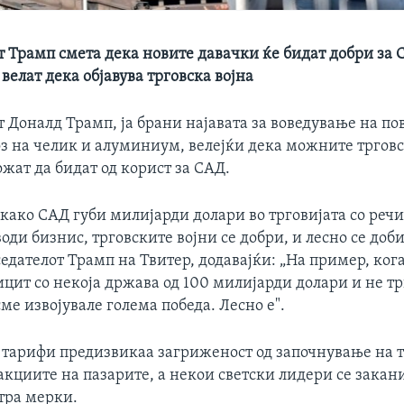
т Трамп смета дека новите давачки ќе бидат добри за 
велат дека објавува трговска војна
 Доналд Трамп, ја брани најавата за воведување на п
оз на челик и алуминиум, велејќи дека можните тргов
жат да бидат од корист за САД.
како САД губи милијарди долари во трговијата со речи
 води бизнис, трговските војни се добри, и лесно се доби
едателот Трамп на Твитер, додавајќи: „На пример, ког
ицит со некоја држава од 100 милијарди долари и не т
сме извојувале голема победа. Лесно е".
тарифи предизвикаа загриженост од започнување на т
 акциите на пазарите, а некои светски лидери се закани
тра мерки.