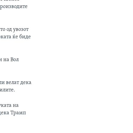
производите
то од увозот
рката ќе биде
и на Вол
и велат дека
илите.
уката на
 дека Трамп