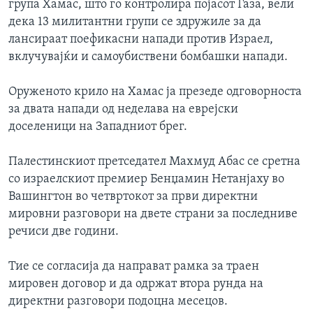
група Хамас, што го контролира појасот Газа, вели
дека 13 милитантни групи се здружиле за да
лансираат поефикасни напади против Израел,
вклучувајќи и самоубиствени бомбашки напади.
Оруженото крило на Хамас ја презеде одговорноста
за двата напади од неделава на еврејски
доселеници на Западниот брег.
Палестинскиот претседател Махмуд Абас се сретна
со израелскиот премиер Бенџамин Нетанјаху во
Вашингтон во четвртокот за први директни
мировни разговори на двете страни за последниве
речиси две години.
Тие се согласија да направат рамка за траен
мировен договор и да одржат втора рунда на
директни разговори подоцна месецов.