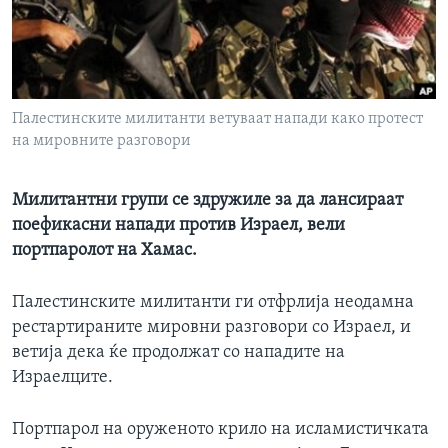
ИНТЕРВЈУА
Јазици
Палестинските милитанти ветуваат напади како протест
на мировните разговори
Mилитантни групи се здружиле за да лансираат
поефикасни напади против Израел, вели
портпаролот на Хамас.
Палестинските милитанти ги отфрлија неодамна
рестартираните мировни разговори со Израел, и
ветија дека ќе продолжат со нападите на
Израелците.
Портпарол на оруженото крило на исламистичката