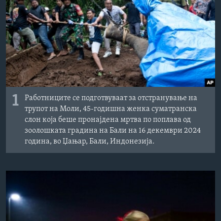
ИНТЕРВЈУА
Јазици
1
Работниците се подготвуваат за отстранување на
трупот на Моли, 45-годишна женка суматранска
слон која беше пронајдена мртва по поплава од
зоолошката градина на Бали на 16 декември 2024
година, во Џањар, Бали, Индонезија.