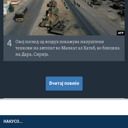
4
Овој поглед од воздух покажува напуштени
тенкови на автопат во Манкат ал Хатаб, во близина
на Дара, Сирија.
Вчитај повеќе
НАКУСО...