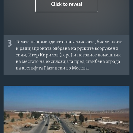
Click to reveal
3
Телата на командантот на хемиската, биолошката
и радијационата одбрана на руските вооружени
сили, Игор Кирилов (горе) и неговиот помошник
на местото на експлозијата пред станбена зграда
на авенијата Рјазански во Москва.