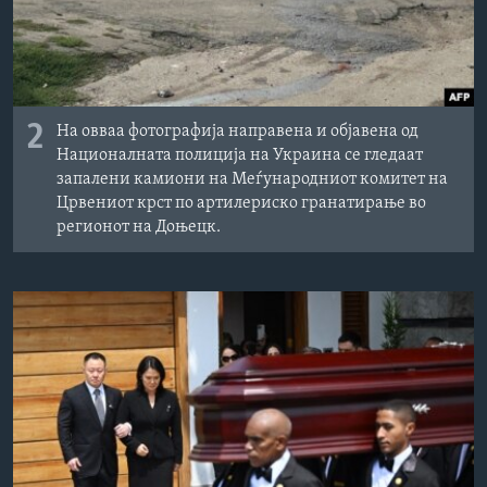
2
На овваа фотографија направена и објавена од
Националната полиција на Украина се гледаат
запалени камиони на Меѓународниот комитет на
Црвениот крст по артилериско гранатирање во
регионот на Доњецк.