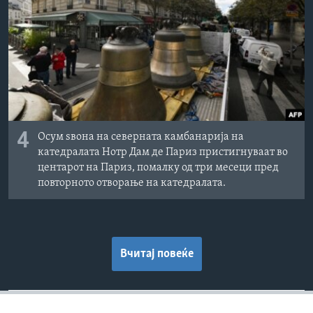
4
Осум ѕвона на северната камбанарија на
катедралата Нотр Дам де Париз пристигнуваат во
центарот на Париз, помалку од три месеци пред
повторното отворање на катедралата.
Вчитај повеќе