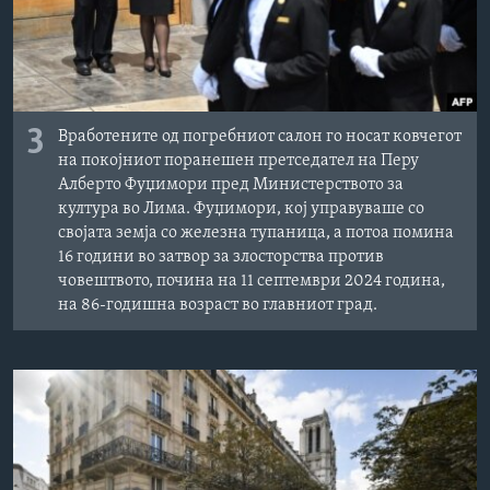
3
Вработените од погребниот салон го носат ковчегот
на покојниот поранешен претседател на Перу
Алберто Фуџимори пред Министерството за
култура во Лима. Фуџимори, кој управуваше со
својата земја со железна тупаница, а потоа помина
16 години во затвор за злосторства против
човештвото, почина на 11 септември 2024 година,
на 86-годишна возраст во главниот град.