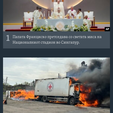
ИНТЕРВЈУА
Јазици
1
Папата Франциско претседава со светата миса на
Националниот стадион во Сингапур.