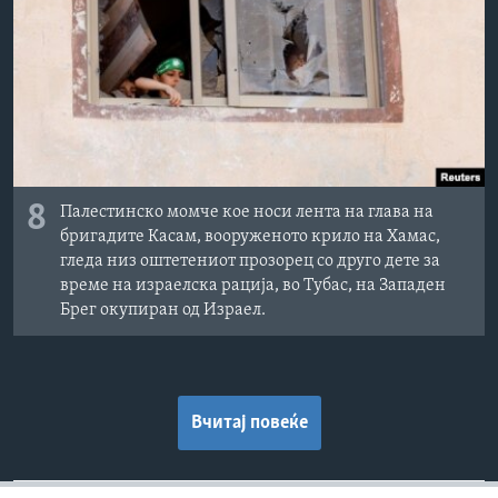
8
Палестинско момче кое носи лента на глава на
бригадите Касам, вооруженото крило на Хамас,
гледа низ оштетениот прозорец со друго дете за
време на израелска рација, во Тубас, на Западен
Брег окупиран од Израел.
Вчитај повеќе