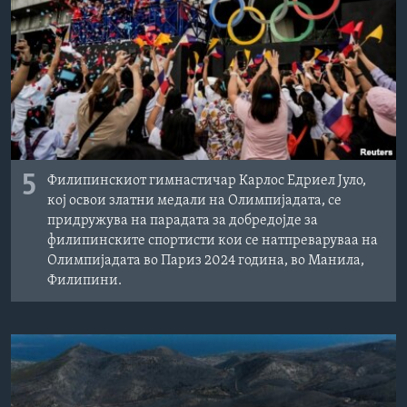
ИНТЕРВЈУА
Јазици
5
Филипинскиот гимнастичар Карлос Едриел Јуло,
кој освои златни медали на Олимпијадата, се
придружува на парадата за добредојде за
филипинските спортисти кои се натпреваруваа на
Олимпијадата во Париз 2024 година, во Манила,
Филипини.