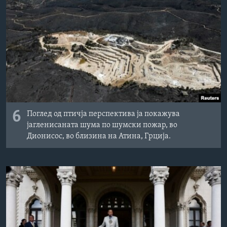
6
Поглед од птичја перспектива ја покажува
јагленисаната шума по шумски пожар, во
Дионисос, во близина на Атина, Грција.