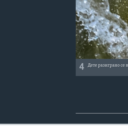
4
Дете разиграно се 