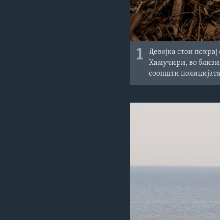
1
Девојка стои покрај
Камучири, во близин
соопшти полицијата,