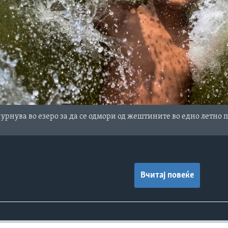
нурнува во езеро за да се одмори од жештините во едно летно 
Вчитај повеќе