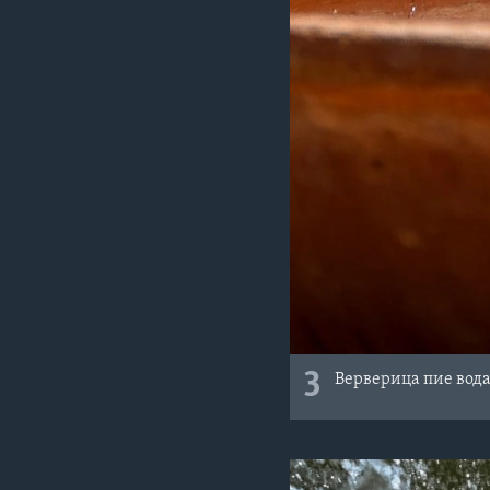
3
Верверица пие вода