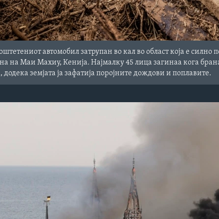
 оштетениот автомобил затрупан во кал во област која е силно 
а на Маи Махиу, Кенија. Најмалку 45 лица загинаа кога брана
 додека земјата ја зафатија поројните дождови и поплавите.