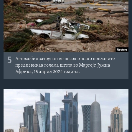
ИНТЕРВЈУА
Јазици
5
Автомобил затрупан во песок откако поплавите
предизвикаа голема штета во Маргејт, Јужна
Африка, 15 април 2024 година.