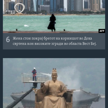
6
Жена стои покрај брегот на корнишот во Доха
свртена кон високите згради во областа Вест Беј.