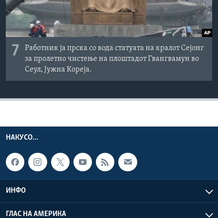
7
Работник ја прска со вода статуата на кралот Сејонг
за пролетно чистење на плоштадот Гвангвамун во
Сеул, Јужна Кореја.
НАКУСО...
ИНФО
ГЛАС НА АМЕРИКА