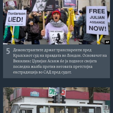
ИНТЕРВЈУА
Јазици
5
Демонстрантите држат транспаренти пред
Кралскиот суд на правдата во Лондон. Основачот на
Викиликс Џулијан Асанж ќе ја поднесе својата
последна жалба против неговата претстојна
екстрадиција во САД пред судот.