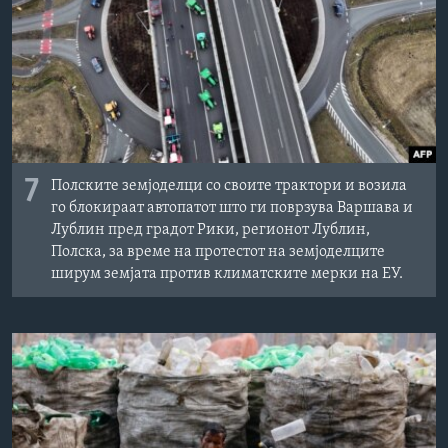
7
Полските земјоделци со своите трактори и возила
го блокираат автопатот што ги поврзува Варшава и
Лублин пред градот Рики, регионот Лублин,
Полска, за време на протестот на земјоделците
ширум земјата против климатските мерки на ЕУ.