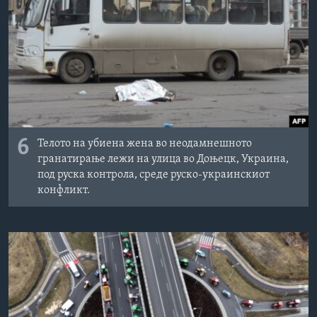
6
Телото на убиена жена во неодамнешното
гранатирање лежи на улица во Доњецк, Украина,
под руска контрола, среде руско-украинскиот
конфликт.