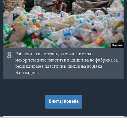
8
Работник ги отстранува етикетите од
искористените пластични шишиња во фабрика за
рециклирање пластични шишиња во Дака,
Бангладеш.
Вчитај повеќе