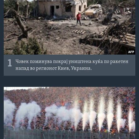
ИНТЕРВЈУА
Јазици
1
Човек поминува покрај уништена куќа по ракетен
напад во регионот Киев, Украина.