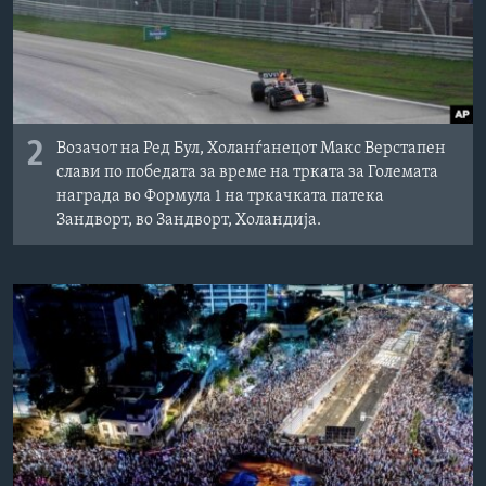
2
Возачот на Ред Бул, Холанѓанецот Макс Верстапен
слави по победата за време на трката за Големата
награда во Формула 1 на тркачката патека
Зандворт, во Зандворт, Холандија.