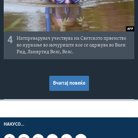
4
Натпреварувач учествува на Светското првенство
во нуркање во мочуриште кое се одржува во Ваен
Рид, Ланвртид Велс, Велс.
Вчитај повеќе
НАКУСО...