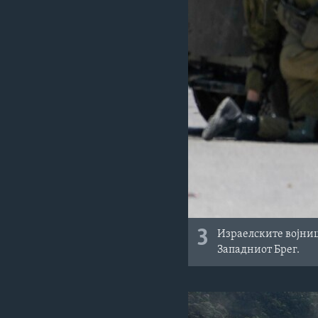
3
Израелските војниц
Западниот Брег.