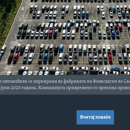
 автомобили се паркирани во фабриката на Фолксваген во Сао
8 јуни 2023 година. Компанијата привремено го прекина прои
Вчитај повеќе