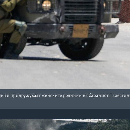
и ги придружуваат женските роднини на бараниот Палестинец