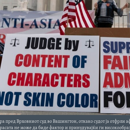
ра пред Врховниот суд во Вашингтон, откако судот ја отфрли 
 расата не може да биде фактор и принудувајќи ги високообр