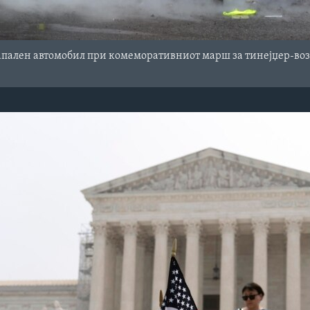
пален автомобил при комеморативниот марш за тинејџер-воза