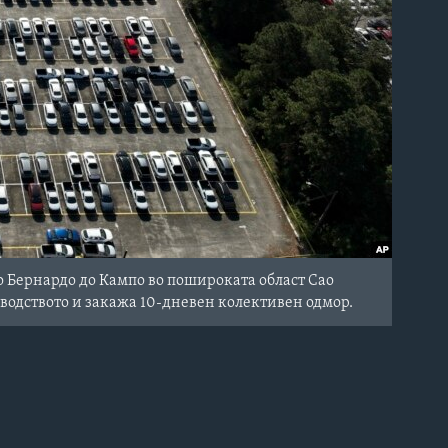
 Бернардо до Кампо во пошироката област Сао
зводството и закажа 10-дневен колективен одмор.