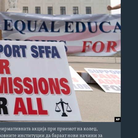
афирмативната акција при приемот на колеџ,
азовните институции да бараат нови начини за