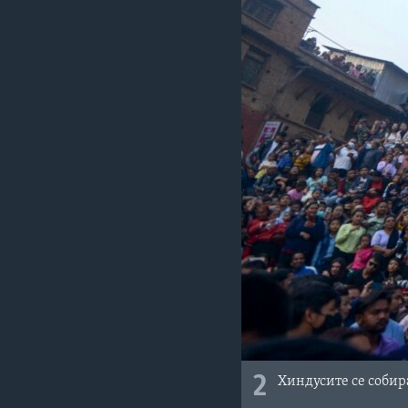
2
Хиндусите се собир