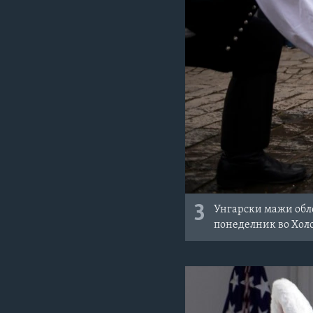
3
Унгарски мажи обле
понеделник во Холо