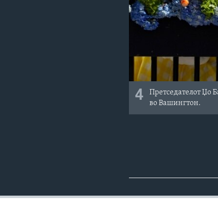
4
Претседателот Џо Ба
во Вашингтон.