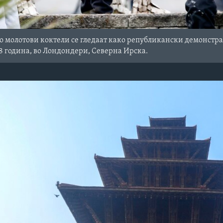
 молотови коктели се гледаат како републикански демонстра
98 година, во Лондондери, Северна Ирска.