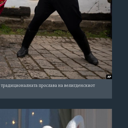
а традиционалната прослава на велигденскиот