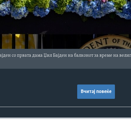
јден со првата дама Џил Бајден на балконот за време на велигд
Вчитај повеќе