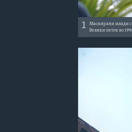
1
Маскирани млади со
Велики петок во 19