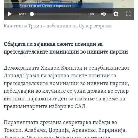
ИНТЕРВЈУА
Јазици
0:00
2:09
Клинтон и Трамп – победници на Супер вторник
Обајцата ги зајакнаа своите позиции за
претседателските номинации во нивните партии
Демократката Хилари Клинтон и републиканецот
Доналд Трамп ги зајакнаа своите позиции за
претседателските номинации во нивните партии,
победувајќи во клучните сојузни држави во супер
вторник, најважниот ден за гласање за време на
прелиминарните избори во САД.
Поранешната државна секретарка победи во
Тенеси, Алабама, Џорџија, Аркансас, Вирџинија,