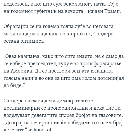
недостоен, како што сум рекол многу пати. Тој е
најголемиот губитник на вечерта “ изјави Трамп.
Обраќајќи се на голема толпа луѓе во неговата
матична држава доцна во вторникот, Сандерс
остана оптимист.
„Оваа кампања, како што сите знаете, не е само да
се избере претседател, туку е за трансформирање
на Америка. Да се претвори земјата и нашата
голема нација во она за што има голем потенцијал
да биде.“
Сандерс нагласи дека демократските
прелиминарни се пропорционални и дека тие ги
доделуваат делегатите според бројот на гласовите.
„До крај на вечерта ние ќе победиме со голем број
делегати“ изјави тој.