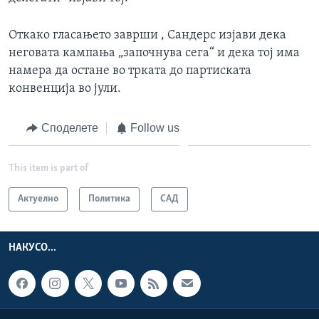
Откако гласањето заврши , Сандерс изјави дека
неговата кампања „започнува сега“ и дека тој има
намера да остане во трката до партиската
конвенција во јули.
Споделете
Follow us
This item is part of
Актуелно
Политика
САД
НАКУСО...