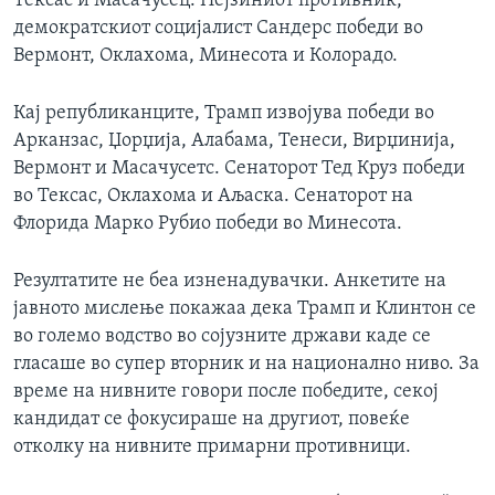
Тексас и Масачусец. Нејзиниот противник,
демократскиот социјалист Сандерс победи во
Вермонт, Оклахома, Минесота и Колорадо.
Кај републиканците, Трамп извојува победи во
Арканзас, Џорџија, Алабама, Тенеси, Вирџинија,
Вермонт и Масачусетс. Сенаторот Тед Круз победи
во Тексас, Оклахома и Аљаска. Сенаторот на
Флорида Марко Рубио победи во Минесота.
Резултатите не беа изненадувачки. Анкетите на
јавното мислење покажаа дека Трамп и Клинтон се
во големо водство во сојузните држави каде се
гласаше во супер вторник и на национално ниво. За
време на нивните говори после победите, секој
кандидат се фокусираше на другиот, повеќе
отколку на нивните примарни противници.