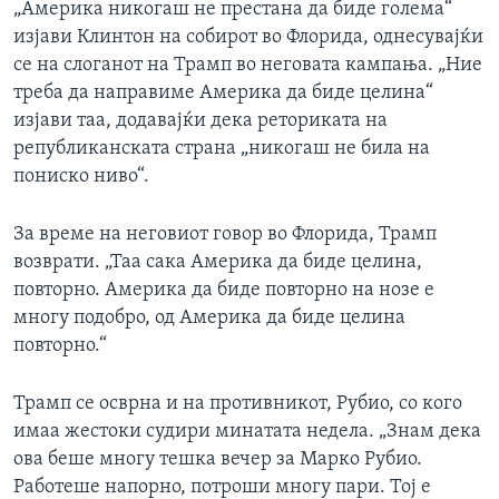
„Америка никогаш не престана да биде голема“
изјави Клинтон на собирот во Флорида, однесувајќи
се на слоганот на Трамп во неговата кампања. „Ние
треба да направиме Америка да биде целина“
изјави таа, додавајќи дека реториката на
републиканската страна „никогаш не била на
пониско ниво“.
За време на неговиот говор во Флорида, Трамп
возврати. „Таа сака Америка да биде целина,
повторно. Америка да биде повторно на нозе е
многу подобро, од Америка да биде целина
повторно.“
Трамп се осврна и на противникот, Рубио, со кого
имаа жестоки судири минатата недела. „Знам дека
ова беше многу тешка вечер за Марко Рубио.
Работеше напорно, потроши многу пари. Тој е