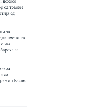
, донесе
ор од траење
штија од
ни за
одна постапка
 е им
обврска за
евера
и со
премин Блаце.