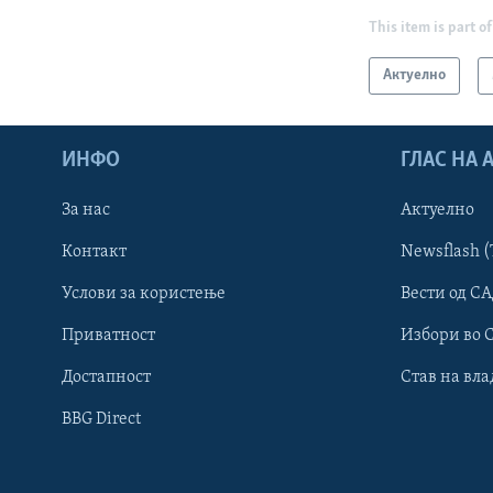
This item is part of
Актуелно
ИНФО
ГЛАС НА
За нас
Актуелно
Контакт
Newsflash (
Learning English
Услови за користење
Вести од СА
Приватност
Избори во 
НАКУСО...
Достапност
Став на вла
BBG Direct
Јазици