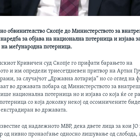
вно обвинителство Скопје до Министерството за внатр
наредба за објава на национална потерница и изјава з
на меѓународна потерница.
пскиот Кривичен суд Скопје го прифати барањето на
ото и им определи триесетдневен притвор на Артан Гр
ами, за случајчот „Државна лотарија“ но со оглед на 
оѓаат во државата побара од Министерството за внатре
ише национална потерница но и изјава со која ќе се 
потерница со која доколку некој од осомничените бид
 екстрадиран во државата.
звестие од надлежното МВР, дека двете лица за кои Ј
р од нивно пронаоѓање односно лишување од слобода, 