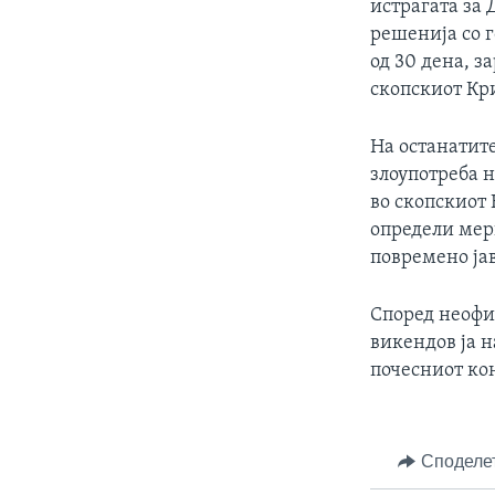
истрагата за 
решенија со г
од 30 дена, за
скопскиот Кр
На останатите
злоупотреба н
во скопскиот 
определи мерк
повремено јав
Според неофи
викендов ја 
почесниот ко
Споделе