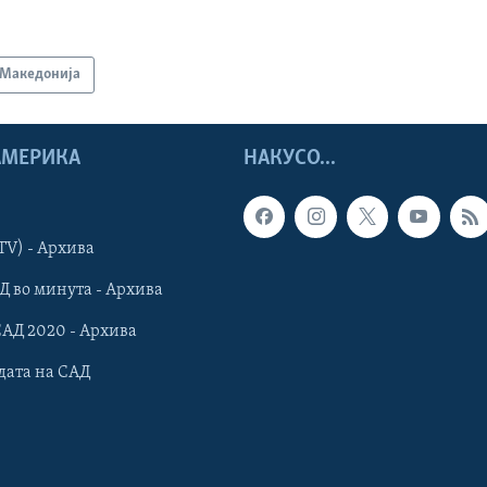
Македонија
 АМЕРИКА
НАКУСО...
TV) - Архива
Д во минута - Архива
САД 2020 - Архива
дата на САД