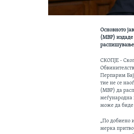
Основното ја
(МВР) издаде 
распишување 
СКОПЈЕ - Ско
Обвинителств
Перпарим Бајр
тие не се на
(МВР) да расп
меѓународна 
може да биде
„По добиено и
мерка притво