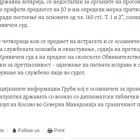
Државна лотарија, се недостапни за органите на прогон
о прифати предлогот на ЈО и им определи мерка притв
ради постоење на основите од чл. 165 ст1. Т. 1 и 2“, сооп
ивичен суд.
 четворица кои се предмет на истрагата и се осомниче
а службената положба и овластување, судија на претх
Кривичен суд а на предлог на скопското Обвинителство
и за претпазливост – одземање на патната исправа и 
ување на службено лице во судот.
цијалните информации Груби кој е осомничен за прон
напуштил државата со возило со дипломатски таблички 
нзул на Косово во Северна Македонија на граничниот 
те
Follow us
Print