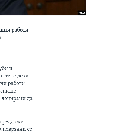
ешни работи
а
уби и
фактите дека
шни работи
распише
е лоцирани да
О предложи
а поврзани со