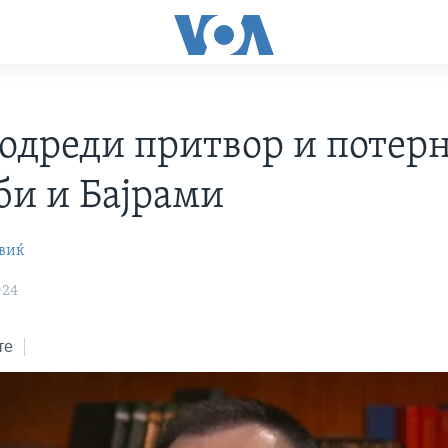
 одреди притвор и потер
би и Бајрами
виќ
024
те