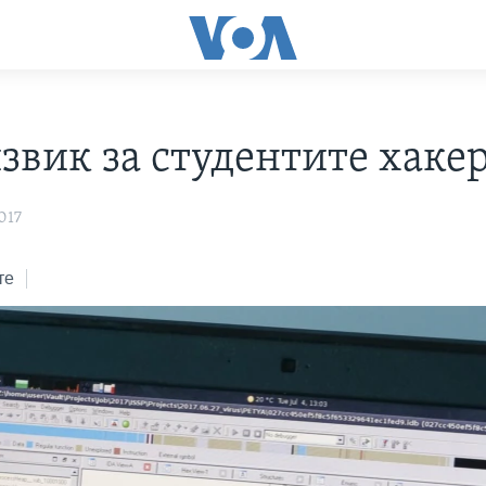
звик за студентите хаке
017
те