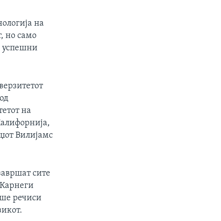
нологија на
, но само
а успешни
иверзитетот
 од
тетот на
Калифорнија,
еџот Вилијамс
 завршат сите
 Карнеги
еше речиси
викот.