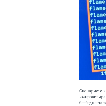
​Сценариото и
импровизиран
безбедноста 