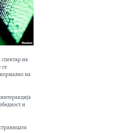
 спектар на
 се
а нормално на
 „интеракција
езбедност и
-страницата