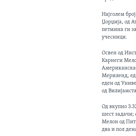
Најголем број
Џорџија, од А
петмина ги з
учесници.
Освен од Инст
Карнеги Мелон
Американскат
Мериленд, ед
еден од Униве
од Вилијамста
Од вкупно 3.3
шест задачи; 
Мелон од Питс
два и пол ден