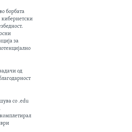
во борбата
и кибернетски
езбедност.
носни
ција за
 потенцијално
задачи од
благодарност
шува со .edu
а
и комплетирал
мври