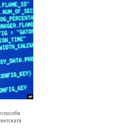
неспособи
рнетската