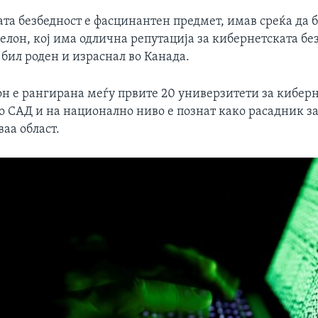
ата безбедност е фасцинантен предмет, имав среќа да
лон, кој има одлична репутација за кибернетската без
 бил роден и израснал во Канада.
н е рангирана меѓу првите 20 универзитети за кибер
во САД и на национално ниво е познат како расадник з
ваа област.