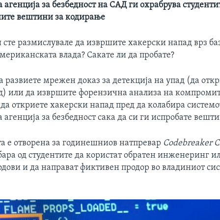
агенција за безбедност на САД ги охрабрува студентит
ите вештини за кодирање
 сте размислувале да извршите хакерски напад врз ба
мериканската влада? Сакате ли да пробате?
 развиете мрежен доказ за детекција на упад (да отк
д) или да извршите форензична анализа на компроми
(да откриете хакерски напад пред да колабира системо
агенција за безбедност сака да си ги испробате вешти
та е отворена за годинешниов натпревар
Codebreaker C
бара од студентите да користат обратен инженеринг и
одови и да направат фиктивен продор во владиниот сис