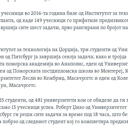
 учесници во 2016-та година биле од Институтот за тех
тланта, од каде 149 учесници го прифатиле предизвикот
авршија сите шест задачи, прво рангирани по бројот н
итутот за технологија на Џорџија, три студенти од Ун
 од Питсбург ја завршија секоја задача; како и тројца
а поморска академија во Анаполис, еден од Универзи
ен од Поморската постдипломска школа во Монтереј, 
рзитетот Лесли во Кембриџ, Масачусетс и еден од Кол
ун, Масачусетс.
25 студенти, од 481 универзитети кои се обиделе да ги
само 15 учесници успеа. Роберт Џиао од Универзитетот
бург ги реши сите задачи за време под 18 часа, што б
а побрзо од следниот студент кој го комплетира предиз