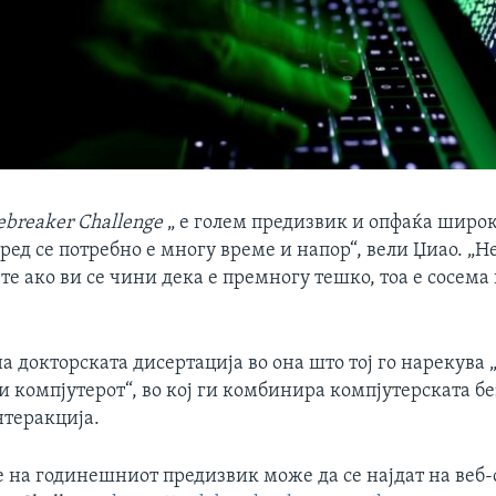
breaker Challenge
„ е голем предизвик и опфаќа широк
пред се потребно е многу време и напор“, вели Џиао. „Не
те ако ви се чини дека е премногу тешко, тоа е сосем
а докторската дисертација во она што тој го нарекува
и компјутерот“, во кој ги комбинира компјутерската б
нтеракција.
 на годинешниот предизвик може да се најдат на веб