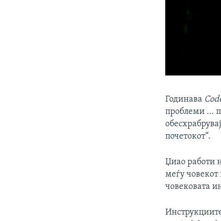
Годинава
Code
проблеми ... 
обесхрабрувај
почетокот“.
Џиао работи н
меѓу човекот 
човековата и
Инструкциите