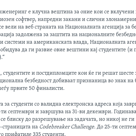
нженеринг е клучна вештина за оние кои се вклучени 
иозен софтвер, напредни закани и слични злонамерн
се вели на веб страната на Националната агенција за б
зација задолжена за заштита на националните безбед
 системи на американската влада, Националната аген
 обидува да ги развие овие вештини кај студентите (и
.“
, студентите и постдипломците кои ќе ги решат шесте 
ационална безбедност добиваат признаница во знак на 
меѓу првите 50 финалисти.
а за студенти со валидна електронска адреса која завр
-ти септември и завршува на 31-ви декември. Годинав
се блиску до разрешување на задачата, но никој не г
б-страницата на
Codebreaker Challenge
. До 25-ти септе
о прифатиле 335 студенти.