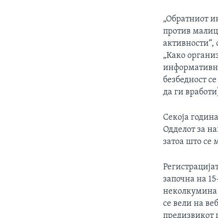
„Обратниот и
против малиц
активности“, 
„Како органи
информативни
безбедност се
да ги вработи)
Секоја година
Одделот за н
затоа што се 
Регистрацијат
започна на 15
неколкумина 
се вели на ве
предизвикот г