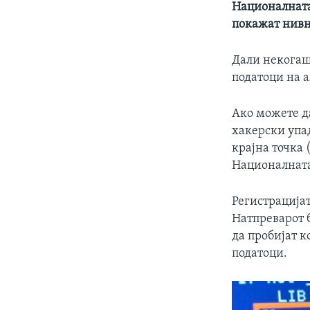
Националната 
покажат нивн
Дали некогаш
податоци на а
Ако можете да
хакерски упа
крајна точка 
Националната 
Регистрација
Натпреварот 
да пробијат к
податоци.