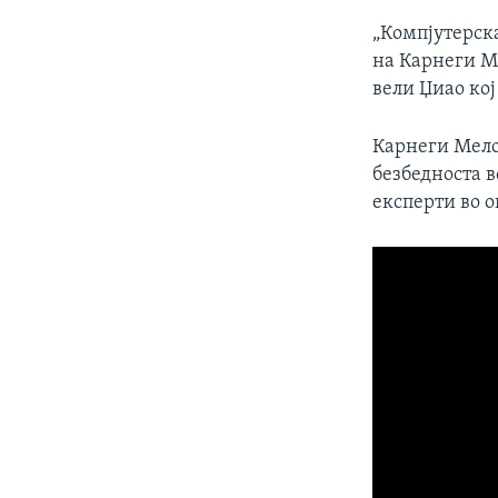
„Компјутерск
на Карнеги Ме
вели Џиао кој
Карнеги Мело
безбедноста 
експерти во о