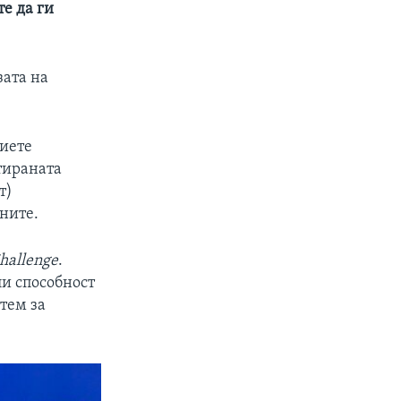
е да ги
зата на
риете
тираната
т)
ните.
hallenge
.
ли способност
тем за