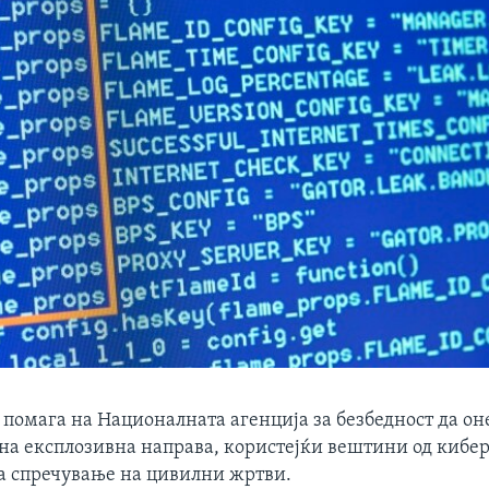
 помага на Националната агенција за безбедност да о
а експлозивна направа, користејќи вештини од кибе
за спречување на цивилни жртви.