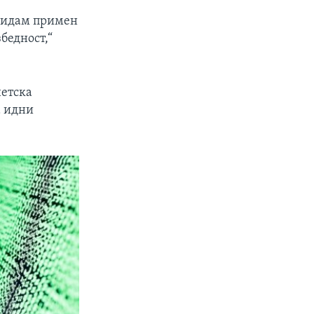
 бидам примен
бедност,“
нетска
а идни