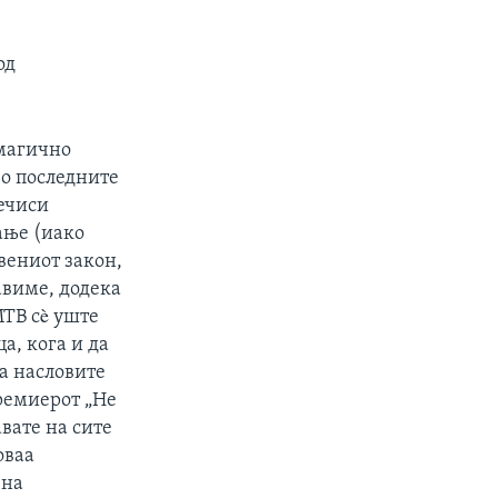
од
 магично
во последните
речиси
ање (иако
вениот закон,
авиме, додека
МТВ сè уште
а, кога и да
а насловите
премиерот „Не
вате на сите
оваа
 на