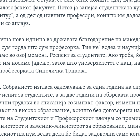
раат наставата. Оттука, со сите оние коишто одлучија да
лозофскиот факултет. Потоа ја запејаа студентската х
итур“, а од дел од нивните професори, коишто им дадо
и со аплауз.
почна нова иднина во државата благодарение на макед
с сум горда што сум професорка. Тие не` водеа и научиј
аме во овој момент. Респект за студентите. Ако треба, 
е им носиме јадење, затоа што уневерзитетот е наш, 
и професорката Синоличка Трпкова.
, Собранието изгласа одложување за една година на с
испит за студентите, а за две години на обврската пр
учни трудови во списанија со импакт-фактор, измени 
кон за високо образование, коишто беа договорени на
те на Студентскиот и Професорскиот пленум со преми
инистерот и заменик-министерот за образование, мина
тскиот пленум велат дека ќе бидат задоволни само кога