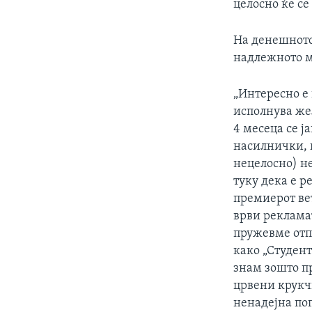
целосно ќе се
На денешното
надлежното м
„Интересно е 
исполнува жел
4 месецa се ј
насилнички, 
нецелосно) не
туку дека е р
премиерот ве
врви рекламат
пружевме отп
како „Студент
знам зошто пр
црвени крукч
ненадејна по