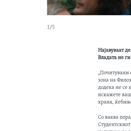
1/5
Најавуваат де
Владата не г
„Почитувани 
зона на Фило
додека не се 
искажете ваша
храна, ќебињ
​Со ваква пор
Студентскиот