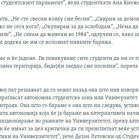
д студентскиот парламент“, вели студентката Ана Кнеж
ти, „Не сте свесни колку сме бесни“, „Свирни за демок
Ако не сега кога?, „Окупирам за да ослободам“, „Нема д
иле“, „Не сакам да живеам во 1984“, одлучни се, како ш
сè додека не им се исполнат нивните барања.
ме и ќе јадеме. Ги повикуваме сите студенти да ни се
мна територија, бидејќи заедно сме посилни“, порача
вој пат решаваат да го земат назад она што нив извор
прогласат автономна студентска зона или Универзитет
нтрола. Она што го бараме е она што ни следува, устав
та автономија која ќе ја бараме на алтернативен нач
нкционирање во рамките на Универзитетот, преку ал
и ќе имаат за цел критички да ги преиспитаат веќе ус
тики на Универзитетот“, рече Дејан Лутовски од Студе