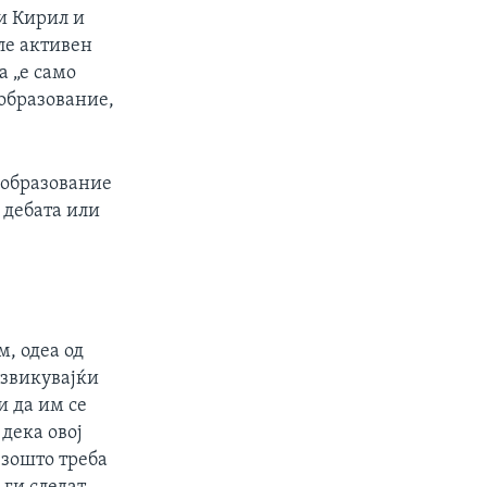
и Кирил и
ле активен
а „е само
образование,
и образование
а дебата или
м, одеа од
извикувајќи
и да им се
дека овој
 зошто треба