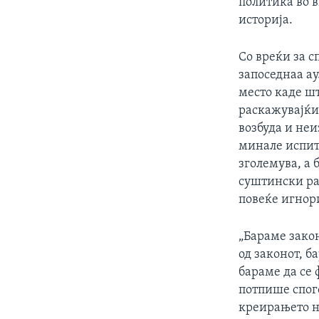
политика во 
историја.
Со вреќи за с
запоседнаа ау
место каде шт
раскажувајќи 
возбуда и неи
минале испито
зголемува, а 
суштински раз
повеќе игнор
„Бараме закон
од законот, б
бараме да се 
потпише спог
креирањето на