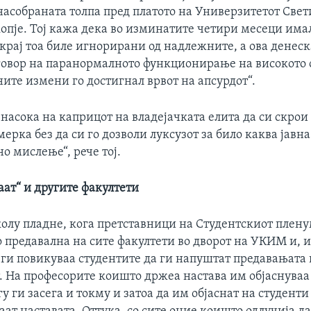
насобраната толпа пред платото на Универзитетот Свет
копје. Тој кажа дека во изминатите четири месеци има
окрај тоа биле игнорирани од надлежните, а ова денеск
говор на паранормалното функционирање на високото 
ните измени го достигнал врвот на апсурдот“.
о насока на каприцот на владејачката елита да си скро
мерка без да си го дозволи луксузот за било каква јавн
о мислење“, рече тој.
аат“ и другите факултети
колу пладне, кога претставници на Студентскиот плену
о предавална на сите факултети во дворот на УКИМ и, 
 ги повикуваа студентите да ги напуштат предавањата 
. На професорите коишто држеа настава им објаснуваа 
у ги засега и токму и затоа да им објаснат на студенти