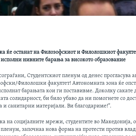
ка ќе останат на Филозофскиот и Филолошкиот факулте
и исполни нивните барања за високото образование
сограѓани, Студентскиот пленум од денес прогласува 
зофски/Филолошки факултет! Автономната зона ќе опсто
исполнат барањата кои ги поставивме. Доколку сакате д
та солидарност, би било убаво да ни помогнете со до
а и санитарни материјали. Ви благодариме!“.
ака на социјалните мрежи, студентите во Македонија, 
 пленум, започнаа нова форма на протести против вла