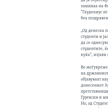
да ја бојкоти
заминаа на Фи
“Гаудеамус иг
беа поздравен
„Од денеска 
студенти и ја
да се однесув
студентите, ќ
куќа“, изјав
Во меѓувреме
на државниот 
објавуваат на
донесениот За
претставници
Груевски и м
Но, од Студен