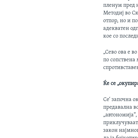
пленум пред 
Методиј во С
отпор, но и п
адекватен од
кое со послед
„Сево ова е в
по сопствена 
спротивставен
Ќе се „окупир
Се‘ започна о
предавална в
„автономија“,
приклучуваат
закон најмног