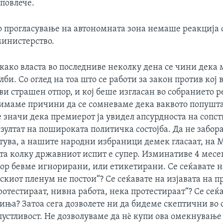
 повлече.
 прогласување на автономната зона немаше реакција 
инистерство.
како власта во последниве неколку дена се чини дека
би. Со оглед на тоа што се работи за закон против кој 
ави страшен отпор, и кој беше изгласан во собранието 
имаме причини да се сомневаме дека ваквото попушт
 значи дека премиерот ја увидел апсурдноста на сопст
езултат на пошироката политичка состојба. Да не забор
тува, а нашите народни избраници демек гласаат, на 
а колку државниот испит е супер. Изминативе 4 месец
ор бевме игнорирани, или етикетирани. Се сеќавате н
скиот пленум не постои“? Се сеќавате на изјавата на 
отестираат, нивна работа, нека протестираат“? Се сеќа
иња? Затоа сега дозволете ни да бидеме скептични во 
пустливост. Не дозволуваме да нè купи ова омекнување