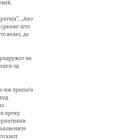
евиќ.
ратија“, „Ако
а сркаме што
то велат, да
 придружат на
 еден од
но им припаѓа
 под
но
ин преку
тернативни
тановените
нтскиот