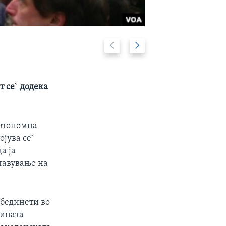
Previous
Next
2/5
slide
slide
т се` додека
автономна
јува се`
а ја
ставување на
обединети во
дината