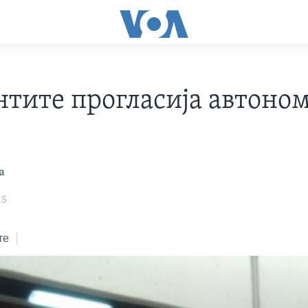
нтите прогласија автоно
а
15
те