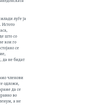
македонската
 млади луѓе ја
. Истото
аса,
де што со
ие кои го
стојано се
ие,
, да не бидат
само членови
се одложи,
араме да се
правно во
ленум, а не