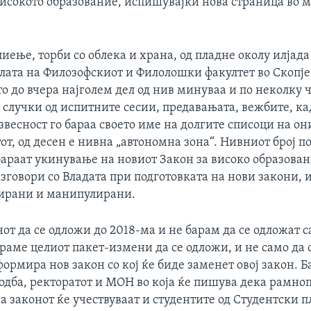
високото образование, испишувајќи нова страница во 
пиење, торби со облека и храна, од пладне околу илјада
лата на Филозофскиот и Филолошки факултет во Скопје
о до вчера најголем дел од нив минуваа и по неколку ч
случки од испитните сесии, предавањата, вежбите, ка
звесност го бараа своето име на долгите списоци на он
т, од десен е нивна „автономна зона“. Нивниот број по
бараат укинување на новиот Закон за високо образован
говори со Владата при подготовката на нови закони, и
ирани и манипулирани.
от да се одложи до 2018-ма и не барам да се одложат 
араме целиот пакет-измени да се одложи, и не само да 
формира нов закон со кој ќе биде заменет овој закон. Б
одба, ректоратот и МОН во која ќе пишува дека рамно
 законот ќе учествуваат и студентите од Студентски п