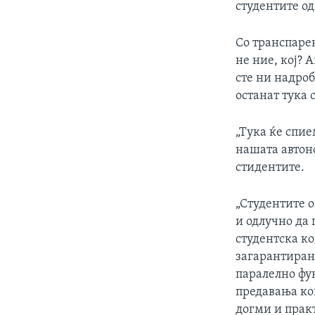
студентите о
Со транспарен
не ние, кој? 
сте ни надроб
останат тука 
„Тука ќе спие
нашата автоно
стидентите.
„Студентите о
и одлучно да 
студентска ко
загарантирана
паралелно фу
предавања ко
догми и прак