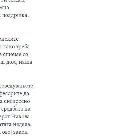
 ги следат,
умна
а поддршка,
онските
а како треба
ќе спиеме со
наш дом, наша
проведувањето
офесорите да
на експресно
 средбата на
ерот Никола
тата недела.
 овој закон