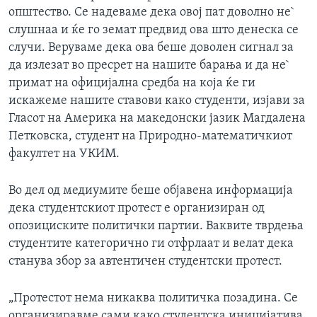
општество. Се надеваме дека овој пат доволно не`
слушнаа и ќе го земат предвид ова што денеска се
случи. Веруваме дека ова беше доволен сигнал за
да излезат во пресрет на нашите барања и да не`
примат на официјална средба на која ќе ги
искажеме нашите ставови како студенти, изјави за
Гласот на Америка на македонски јазик Магдалена
Петковска, студент на Природно-математичкиот
факултет на УКИМ.
Во дел од медиумите беше објавена информација
дека студентскиот протест е организиран од
опозициските политички партии. Ваквите тврдења
студентите категорично ги отфрлаат и велат дека
станува збор за автентичен студентски протест.
„Протестот нема никаква политичка позадина. Се
организиравме сами како студентска иницијатива