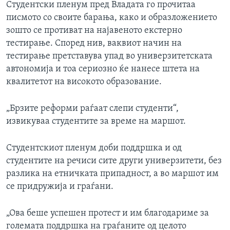
Студентски пленум пред Владата го прочитаа
писмото со своите барања, како и образложението
зошто се противат на најавеното екстерно
тестирање. Според нив, ваквиот начин на
тестирање претставува упад во универзитетската
автономија и тоа сериозно ќе нанесе штета на
квалитетот на високото образование.
„Брзите реформи раѓаат слепи студенти“,
извикуваа студентите за време на маршот.
Студентскиот пленум доби поддршка и од
студентите на речиси сите други универзитети, без
разлика на етничката припадност, а во маршот им
се придружија и граѓани.
„Ова беше успешен протест и им благодариме за
големата поддршка на граѓаните од целото