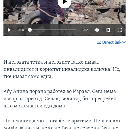
Auto
0:00
3:02
240p
Direct link
360p
Auto
240p
360p
480p
480p
И неговата тетка и неговиот татко имаат
инвалидитет и користат инвалидска количка. Но,
720p
720p
1080p
тие имаат само една.
1080p
Абу Аџина порано работел во Израел. Сега нема
извор на приход. Сепак, вели тој, бил пресреќен
што можел да си оди дома.
„Го чекавме денот кога ќе се вратиме. Пешачевме
милји за да стигнеме до Газа, до северна Газа, но