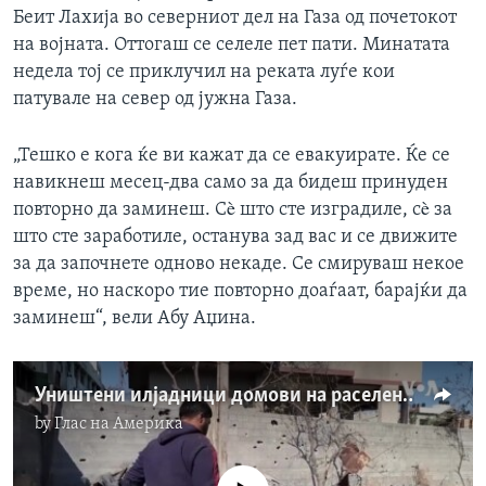
Беит Лахија во северниот дел на Газа од почетокот
на војната. Оттогаш се селеле пет пати. Минатата
недела тој се приклучил на реката луѓе кои
патувале на север од јужна Газа.
„Тешко е кога ќе ви кажат да се евакуирате. Ќе се
навикнеш месец-два само за да бидеш принуден
повторно да заминеш. Сè што сте изградиле, сè за
што сте заработиле, останува зад вас и се движите
за да започнете одново некаде. Се смируваш некое
време, но наскоро тие повторно доаѓаат, барајќи да
заминеш“, вели Абу Аџина.
Уништени илјадници домови на раселените Палестинци во Газа
by
Глас на Америка
No media source currently available