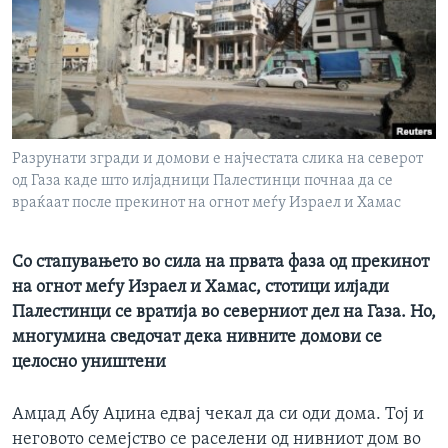
ИНТЕРВЈУА
Јазици
Разрунати згради и домови е најчестата слика на северот
од Газа каде што илјадници Палестинци почнаа да се
враќаат после прекинот на огнот меѓу Израел и Хамас
Со стапувањето во сила на првата фаза од прекинот
на огнот меѓу Израел и Хамас, стотици илјади
Палестинци се вратија во северниот дел на Газа. Но,
многумина сведочат дека нивните домови се
целосно уништени
Амџад Абу Аџина едвај чекал да си оди дома. Тој и
неговото семејство се раселени од нивниот дом во