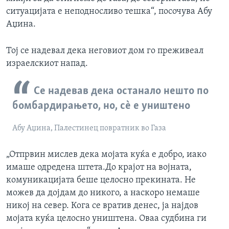
ситуацијата е неподносливо тешка“, посочува Абу
Аџина.
Тој се надевал дека неговиот дом го преживеал
израелскиот напад.
Се надевав дека останало нешто по
бомбардирањето, но, сè е уништено
Абу Аџина, Палестинец повратник во Газа
„Отпрвин мислев дека мојата куќа е добро, иако
имаше одредена штета.До крајот на војната,
комуникацијата беше целосно прекината. Не
можев да дојдам до никого, а наскоро немаше
никој на север. Кога се вратив денес, ја најдов
мојата куќа целосно уништена. Оваа судбина ги