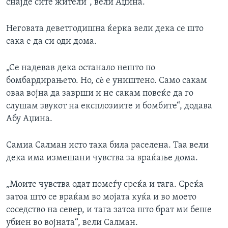
снајде сите жители“, вели Аџина.
Неговата деветгодишна ќерка вели дека се што
сака е да си оди дома.
„Се надевав дека останало нешто по
бомбардирањето. Но, сè е уништено. Само сакам
оваа војна да заврши и не сакам повеќе да го
слушам звукот на експлозиите и бомбите“, додава
Абу Аџина.
Самиа Салман исто така била раселена. Таа вели
дека има измешани чувства за враќање дома.
„Моите чувства одат помеѓу среќа и тага. Среќа
затоа што се враќам во мојата куќа и во моето
соседство на север, и тага затоа што брат ми беше
убиен во војната“, вели Салман.