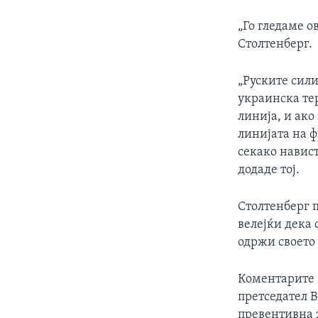
„Го гледаме о
Столтенберг.
„Руските сили
украинска те
линија, и ако
линијата на ф
секако навист
додаде тој.
Столтенберг 
велејќи дека 
одржи своето
Коментарите 
претседател 
превентивна з