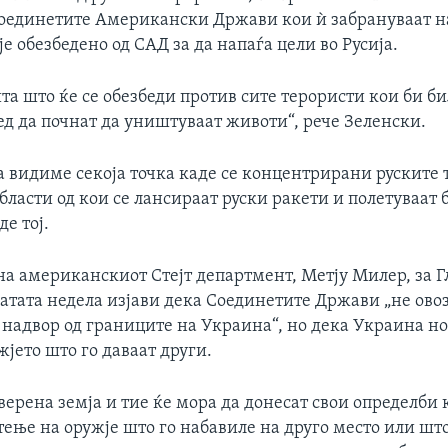
Соединетите Американски Држави кои ѝ забрануваат н
е обезбедено од САД за да напаѓа цели во Русија.
та што ќе се обезбеди против сите терористи кои би б
д да почнат да уништуваат животи“, рече Зеленски.
 видиме секоја точка каде се концентрирани руските 
бласти од кои се лансираат руски ракети и полетуваат
де тој.
а американскиот Стејт департмент, Метју Милер, за Г
тата недела изјави дека Соединетите Држави „не ов
 надвор од границите на Украина“, но дека Украина но
жјето што го даваат други.
верена земја и тие ќе мора да донесат свои определби 
тење на оружје што го набавиле на друго место или што