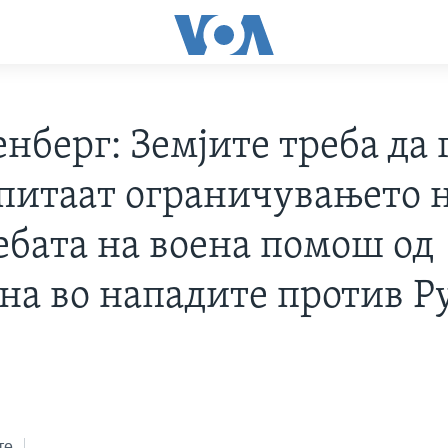
нберг: Земјите треба да 
питаат ограничувањето 
ебата на воена помош од
на во нападите против Р
те