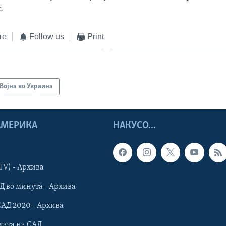
.
те
Follow us
Print
Војна во Украина
 АМЕРИКА
НАКУСО...
TV) - Архива
Д во минута - Архива
САД 2020 - Архива
дата на САД