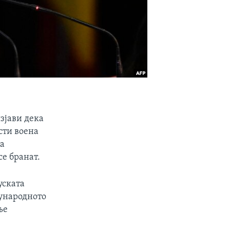
зјави дека
сти воена
ка
се бранат.
уската
ѓународното
ње