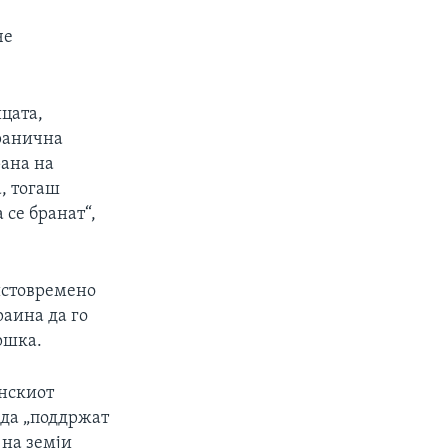
че
ицата,
гранична
рана на
а, тогаш
 се бранат“,
истовремено
раина да го
ршка.
инскиот
 да „поддржат
 на земји