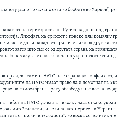
ва многу јасно покажано сега во борбите во Харков“, ре
 напаѓаат на територијата на Русија, веднаш над гран
риторија. Линијата на фронтот е повеќе или помалку 
 не можете да ги нападнете руските сили од другата ст
ронтот затоа што тие се од другата страна на границат
ина ја намалувате способноста на украинските сили да
повтори дека самиот НАТО не е страна во конфликтот, 
сојузниците на НАТО имаат право да и помогнат на Ук
 право на самоодбрана преку обезбедување воена подд
на шефот на НАТО уследија неколку часа откако укра
Володимир Зеленски ги повика партнерите на Украина
аштита од руските терористи“, во врска со политиките