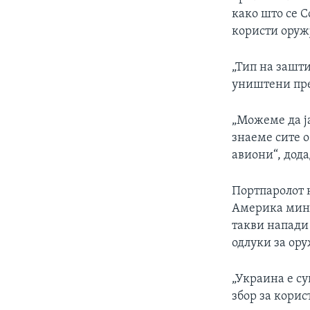
како што се 
користи оружј
„Тип на зашти
уништени пре
„Можеме да ја
знаеме сите о
авиони“, дода
Портпаролот н
Америка мина
такви напади
одлуки за ору
„Украина е су
збор за корис