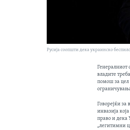
Русија соопшти дека украинско беспилот
Генералниот с
владите треб
помош за цел 
ограничувањат
Говорејќи за 
инвазија која
право и дека
„легитимни ц