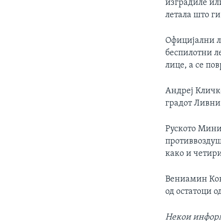
изградиле или
летала што ги
Официјални л
беспилотни л
лице, а се по
Андреј Кличко
градот Ливни
Руското Мини
противвоздуш
како и четири
Вениамин Кон
од остатоци о
Некои инфор