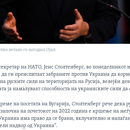
но летало го погодил Ојол.
екретар на НАТО, Јенс Столтенберг, во понеделникот и
а да ги преиспитаат забраните против Украина да кори
на руските сили на територијата на Русија, велејќи де
а ја намалуваат способноста на украинските сили да 
време на посетата на Бугарија, Столтенберг рече дека р
 започна на почетокот на 2022 година е кршење на ме
 Украина има право да се брани, вклучително и напаѓа
ели надвор од Украина“.