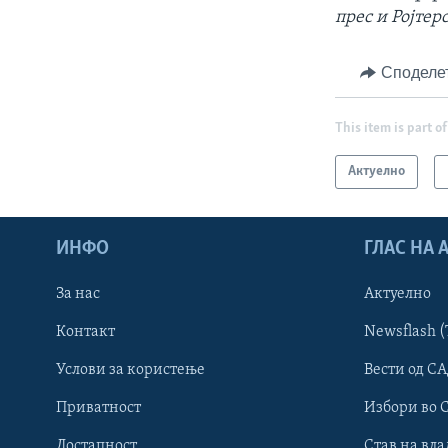
прес и Ројтерс
Споделе
This item is part of
Актуелно
ИНФО
ГЛАС НА
За нас
Актуелно
Контакт
Newsflash (
Learning English
Услови за користење
Вести од СА
Приватност
Избори во 
НАКУСО...
Достапност
Став на вла