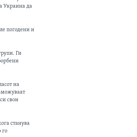
а Украина да
иле погодени и
трупи. Ги
 борбени
ласот на
озможуваат
си свои
кога станува
 го