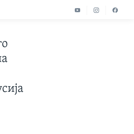
го
на
усија