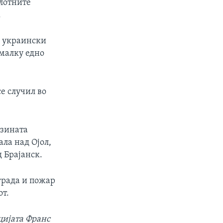
илотните
.
а украински
јмалку едно
е случил во
јзината
ла над Ојол,
д Брајанск.
града и пожар
от.
цијата Франс