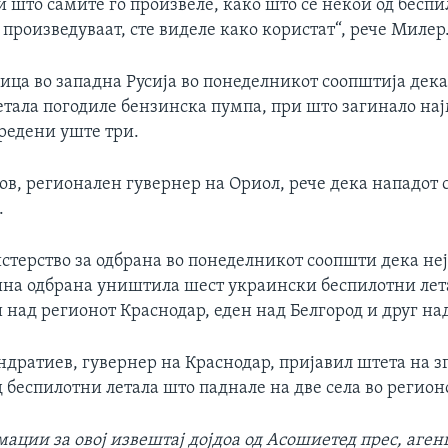
 што самите го произвеле, како што се некои од бесп
 произведуваат, сте виделе како користат“, рече Милер
ица во западна Русија во понеделникот соопштија дек
етала погодиле бензинска пумпа, при што загинало на
вредени уште три.
в, регионален гувернер на Ориол, рече дека нападот с
.
стерство за одбрана во понеделникот соопшти дека не
на одбрана уништила шест украински беспилотни лета
 над регионот Краснодар, еден над Белгород и друг на
дратиев, гувернер на Краснодар, пријавил штета на з
д беспилотни летала што паднале на две села во регион
мации за
овој извештај дојдоа од
Асошиетед прес, аген