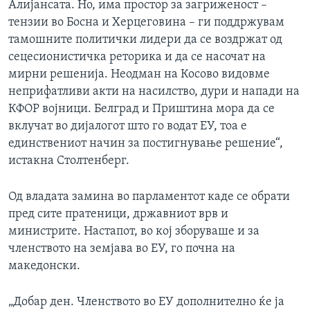
Алијансата. Но, има простор за загриженост –
тензии во Босна и Херцеговина – ги поддржувам
тамошните политички лидери да се воздржат од
сецесионистичка реторика и да се насочат на
мирни решенија. Неодман на Косово видовме
неприфатливи акти на насилство, дури и напади на
КФОР војници. Белград и Приштина мора да се
вклучат во дијалогот што го водат ЕУ, тоа е
единствениот начин за постигнување решение“,
истакна Столтенберг.
Од владата замина во парламентот каде се обрати
пред сите пратеници, државниот врв и
министрите. Настапот, во кој зборуваше и за
членството на земјава во ЕУ, го почна на
македонски.
„Добар ден. Членството во ЕУ дополнително ќе ја