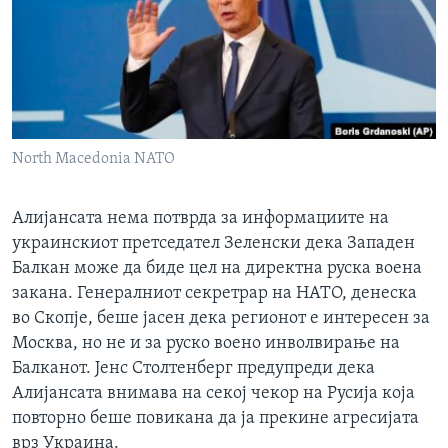
ИНТЕРВЈУА
Јазици
North Macedonia NATO
Алијансата нема потврда за информациите на
украинскиот претседател Зеленски дека Западен
Балкан може да биде цел на директна руска воена
закана. Генералниот секретрар на НАТО, денеска
во Скопје, беше јасен дека регионот е интересен за
Москва, но не и за руско воено инволвирање на
Балканот. Јенс Столтенберг предупреди дека
Алијансата внимава на секој чекор на Русија која
повторно беше повикана да ја прекине агресијата
врз Украина.