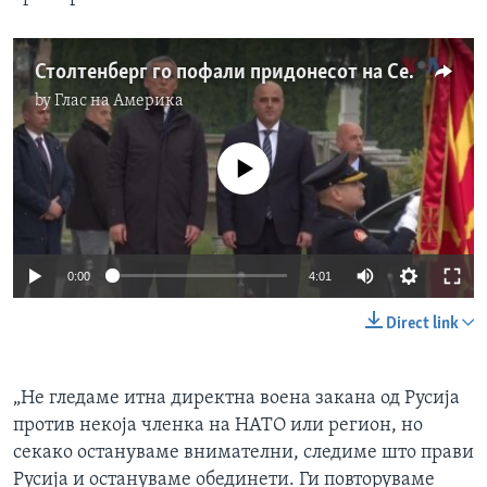
Столтенберг го пофали придонесот на Северна Македонија во НАТО
by
Глас на Америка
No media source currently available
0:00
4:01
Direct link
„Не гледаме итна директна воена закана од Русија
против некоја членка на НАТО или регион, но
секако остануваме внимателни, следиме што прави
Русија и остануваме обединети. Ги повторуваме