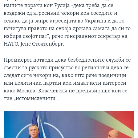
нашите пораки кон Русија -дека треба да се
воздржи од агресивни чекори кон соседите и
секако да ја запре агресијата во Украина и да го
почитува правото на секоја држава самата да си го
избира својот пат“, рече генералниот секретар на
НАТО, Јенс Столтенберг.
Премиерот потврди дека безбедносните служби се
свесни за руското присуство во регионот и дека се
следат сите чекори на, како што рече поединици
или политички партии кои имаат исти интереси
како Москва. Ковачевски не прецизираше кои се
тие „истомисленици“.