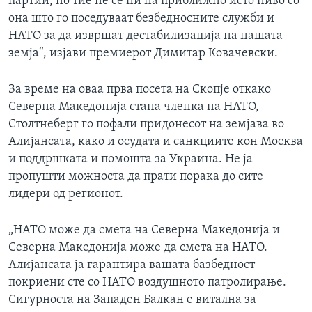
партии, но тие не се ни на приближно исто ниво со
она што го поседуваат безбедносните служби и
НАТО за да извршат дестабилизација на нашата
земја“, изјави премиерот Димитар Ковачевски.
За време на оваа прва посета на Скопје откако
Северна Македонија стана членка на НАТО,
Столтнеберг го пофали придонесот на земјава во
Алијансата, како и осудата и санкциите кон Москва
и поддршката и помошта за Украина. Не ја
пропушти можноста да прати порака до сите
лидери од регионот.
„НАТО може да смета на Северна Македонија и
Северна Македонија може да смета на НАТО.
Алијансата ја гарантира вашата базбедност –
покриени сте со НАТО воздушното патролирање.
Сигурноста на Западен Балкан е витална за