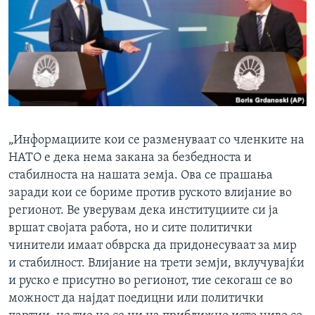
„Информациите кои се разменуваат со членките на
НАТО е дека нема закана за безбедноста и
стабилноста на нашата земја. Ова се прашања
заради кои се бориме против руското влијание во
регионот. Ве уверувам дека институциите си ја
вршат својата работа, но и сите политички
чинители имаат обврска да придонесуваат за мир
и стабилност. Влијание на трети земји, вклучувајќи
и руско е присутно во регионот, тие секогаш се во
можност да најдат поедицни или политички