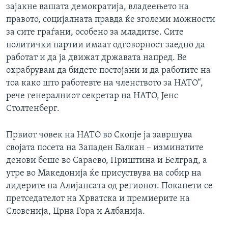
зајакне вашата демократија, владеењето на
правото, социјалната правда ќе зголеми можности
за сите граѓани, особено за младитѕе. Сите
политички партии имаат одговорност заедно да
работат и да ја движат државата напред. Ве
охрабрувам да бидете постојани и да работите на
тоа како што работевте на членството за НАТО“,
рече генералниот секретар на НАТО, Јенс
Столтенберг.
Првиот човек на НАТО во Скопје ја завршува
својата посета на Западен Балкан – изминатите
денови беше во Сараево, Приштина и Белград, а
утре во Македонија ќе присуствува на собир на
лидерите на Алијансата од регионот. Поканети се
претседателот на Хрватска и премиерите на
Словенија, Црна Гора и Албанија.