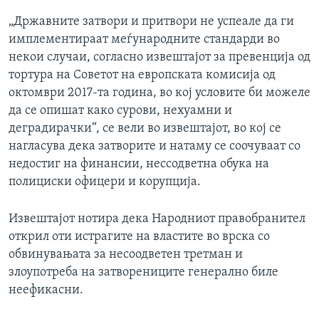
„Државните затвори и притвори не успеале да ги
имплементираат меѓународните стандарди во
некои случаи, согласно извештајот за превенција од
тортура на Советот на европската комисија од
октомври 2017-та година, во кој условите би можеле
да се опишат како сурови, нехуамни и
деградирачки“, се вели во извештајот, во кој се
нагласува дека затворите и натаму се соочуваат со
недостиг на финансии, нессодветна обука на
полициски офицери и корупција.
Извештајот нотира дека Народниот правобранител
открил оти истрагите на властите во врска со
обвинувањата за несоодветен третман и
злоупотреба на затворениците генерално биле
неефикасни.