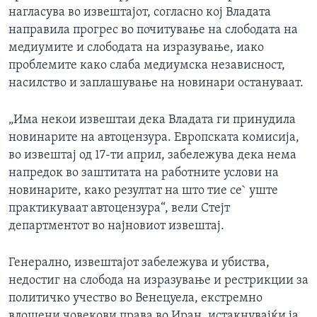
нагласува во извештајот, согласно кој Владата
направила прогрес во почитување на слободата на
медиумите и слободата на изразување, иако
проблемите како слаба медиумска независност,
насилство и заплашување на новинари остануваат.
„Има некои извештаи дека Владата ги принудила
новинарите на автоцензура. Европската комисија,
во извештај од 17-ти април, забележува дека нема
напредок во заштитата на работните услови на
новинарите, како резултат на што тие се` уште
практикуваат автоцензура“, вели Стејт
департментот во најновиот извештај.
Генерално, извештајот забележува и убиства,
недостиг на слобода на изразување и рестрикции за
политичко учество во Венецуела, екстремно
влошени човекови права во Иран, истакнувајќи ја