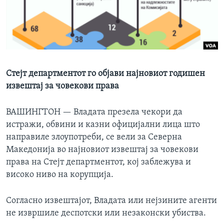
ИНТЕРВЈУА
Јазици
Стејт департментот го објави најновиот годишен
извештај за човекови права
ВАШИНГТОН —
Владата презела чекори да
истражи, обвини и казни официјални лица што
направиле злоупотреби, се вели за Северна
Македонија во најновиот извештај за човекови
права на Стејт департментот, кој заблежува и
високо ниво на корупција.
Согласно извештајот, Владата или нејзините агенти
не извршиле деспотски или незаконски убиства.