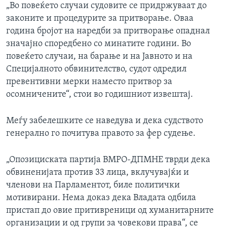
„Во повеќето случаи судовите се придржуваат до
законите и процедурите за притворање. Оваа
година бројот на наредби за притворање опаднал
значајно споредбено со минатите години. Во
повеќето случаи, на барање и на Јавното и на
Специјалното обвинителство, судот одредил
превентивни мерки наместо притвор за
осомничените“, стои во годишниот извештај.
Меѓу забелешките се наведува и дека судството
генерално го почитува правото за фер судење.
„Опозициската партија ВМРО-ДПМНЕ тврди дека
обвиненијата против 33 лица, вклучувајќи и
членови на Парламентот, биле политички
мотивирани. Нема доказ дека Владата одбила
пристап до овие притивреници од хуманитарните
организации и од групи за човекови права“, се