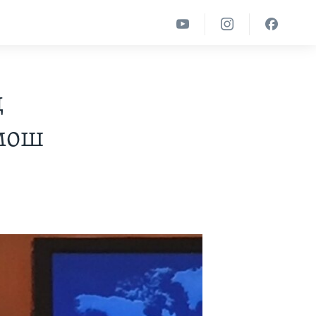
д
мош