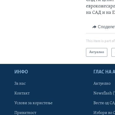
еврокомесаро
на САД и на 
Споделе
This item is part of
Актуелно
ИНФО
ГЛАС НА
За нас
Актуелно
Контакт
Newsflash (
Learning English
Услови за користење
Вести од СА
Приватност
Избори во 