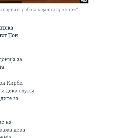
апорната работа којашто претстои“
антска
тот Џон
донија за
та.
Џон Кирби
 и дека служи
едите за
ме на
 кажа дека
ожија