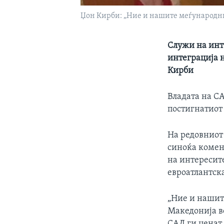
Џон Кирби: „Ние и нашите меѓународни
Служи на инте
интеграција 
Кирби
Владата на С
постигнатиот
На редовниот
синоќа комен
на интересите
евроатлантска
„Ние и нашит
Македонија во
САД ги ценат