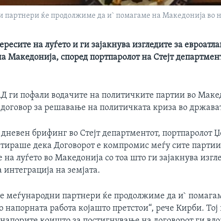
 партнери ќе продолжиме да и` помагаме на Македонија во н
ресите на луѓето и ги зајакнува изгледите за евроатл
на Македонија, според портпаролот на Стејт департмен
АД ги пофали водачите на политичките партии во Маке
 договор за решавање на политичката криза во држава
 дневен брифинг во Стејт департментот, портпаролот 
тираше дека Договорот е компромис меѓу сите партии
 на луѓето во Македонија со тоа што ги зајакнува изгл
 интеграција на земјата.
е меѓународни партнери ќе продолжиме да и` помага
 напорната работа којашто претстои“, рече Кирби. Тој
 напорите коишто за постигнување на договорот ги вл