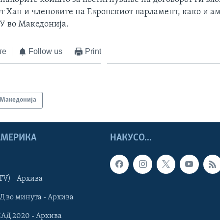
т Хан и членовите на Европскиот парламент, како и а
ЕУ во Македонија.
те
Follow us
Print
Македонија
 АМЕРИКА
НАКУСО...
TV) - Архива
Д во минута - Архива
САД 2020 - Архива