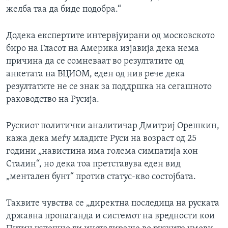
желба таа да биде подобра.“
Додека експертите интервјуирани од московското
биро на Гласот на Америка изјавија дека нема
причина да се сомневаат во резултатите од
анкетата на ВЦИОМ, еден од нив рече дека
резултатите не се знак за поддршка на сегашното
раководство на Русија.
Рускиот политички аналитичар Дмитриј Орешкин,
кажа дека меѓу младите Руси на возраст од 25
години „навистина има голема симпатија кон
Сталин“, но дека тоа претставува еден вид
„ментален бунт“ против статус-кво состојбата.
Таквите чувства се „директна последица на руската
државна пропаганда и системот на вредности кои