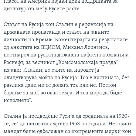
Гласот на Америка изјави дека поддршката за
диктатурата меѓу Русите расте.
Ставот на Русија кон Сталин е рефлексија на
државната пропаганда и ставот на јавните
личности на Кремљ. Коментирајќи ги резултатите
од анкетата на ВЦИОМ, Михаил Леонтиев,
портпарол на руската државна нафтена компанија
Роснефт, за весникот „Комсомолсакаја правда“
изјави: „Сталин, во очите на народот ја
олицетворува моќта на Русија. Тоа е вистината, без
разлика дали ни се допаѓа тоа или не. Постои
барање за моќ во оваа земја. И тоа мора да биде
исполнето“.
Сталин ја предводеше Русија од средината на 1920-
те, се` до неговата смрт во 1953-та година. Неговиот
мандат беше одбележан со екстремните мерки кои