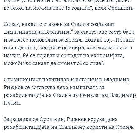
Путин успешно ги инсталираше во руските умови
во текот на изминатите 15 години“, вели Орешкин.
Сепак, ваквите ставови за Сталин создаваат
„имагинарна алтернатива“ за статус-кво состојбата
и затоа се неповолни за Кремљ, додаде тој. „Порано
или подоцна, 'младите офицери' кои мислат на ист
начин, ќе се појават и со падот на економијата,
можеби ќе сакаат да сменат сè со сила“.
Опозициониот политичар и историчар Владимир
Рижков се согласува дека кампањата за
рехабилитација на Сталин започнала под Владимир
Путин.
За разлика од Орешкин, Рижков верува дека
рехабилитацијата на Сталин му користи на Кремљ.