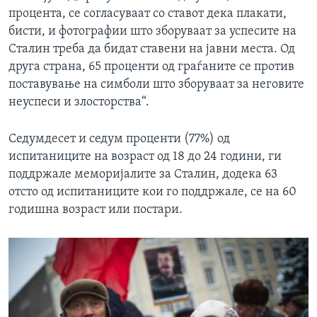
процента, се согласуваат со ставот дека плакати,
бисти, и фотографии што зборуваат за успесите на
Сталин треба да бидат ставени на јавни места. Од
друга страна, 65 проценти од граѓаните се против
поставување на симболи што зборуваат за неговите
неуспеси и злосторства“.
Седумдесет и седум проценти (77%) од
испитаниците на возраст од 18 до 24 години, ги
поддржале меморијалите за Сталин, додека 63
отсто од испитаниците кои го поддржале, се на 60
годишна возраст или постари.