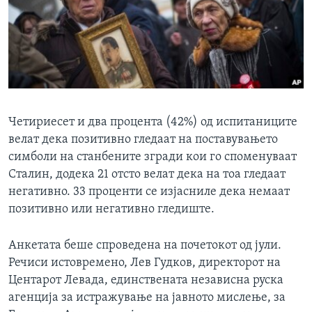
Четириесет и два процента (42%) од испитаниците
велат дека позитивно гледаат на поставувањето
симболи на станбените згради кои го споменуваат
Сталин, додека 21 отсто велат дека на тоа гледаат
негативно. 33 проценти се изјасниле дека немаат
позитивно или негативно гледиште.
Анкетата беше спроведена на почетокот од јули.
Речиси истовремено, Лев Гудков, директорот на
Центарот Левада, единствената независна руска
агенција за истражување на јавното мислење, за