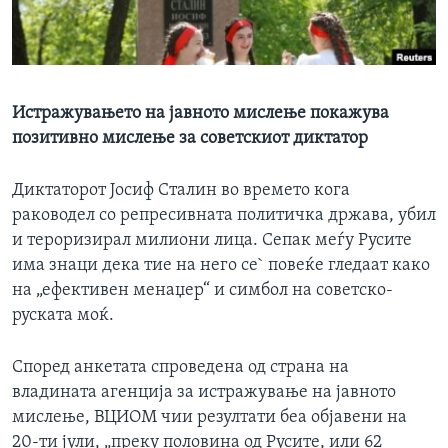
ИНТЕРВЈУА
Јазици
Истражувањето на јавното мислење покажува
позитивно мислење за советскиот диктатор
Диктаторот Јосиф Сталин во времето кога
раководел со репресивната политичка држава, убил
и тероризирал милиони лица. Сепак меѓу Русите
има знаци дека тие на него се` повеќе гледаат како
на „ефективен менаџер“ и симбол на советско-
руската моќ.
Според анкетата спроведена од страна на
владината агенција за истражување на јавното
мислење, ВЦИОМ чии резултати беа објавени на
20-ти јули, „преку половина од Русите, или 62