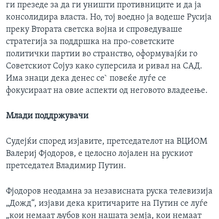
ги презеде за да ги уништи противниците и да ја
консолидира власта. Но, тој воедно ја водеше Русија
преку Втората светска војна и спроведуваше
стратегија за поддршка на про-советските
политички партии во странство, оформувајќи го
Советскиот Сојуз како суперсила и ривал на САД.
Има знаци дека денес се` повеќе луѓе се
фокусираат на овие аспекти од неговото владеење.
Млади поддржувачи
Судејќи според изјавите, претседателот на ВЦИОМ
Валериј Фјодоров, е целосно лојален на рускиот
претседател Владимир Путин.
Фјодоров неодамна за независната руска телевизија
„Дожд“, изјави дека критичарите на Путин се луѓе
„кои немаат љубов кон нашата земја, кои немаат