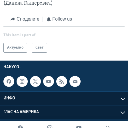
(Данила Галперович)
Споделете
Follow us
This item is part of
Актуелно
Свет
НАКУСО...
ИНФО
ГЛАС НА АМЕРИКА
Глас на Америка © 2026 VOA, Inc. Сите права задржани.