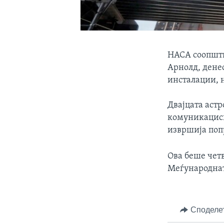
НАСА соопшти 
Арнолд, дене
инсталации, 
Двајцата астр
комуникациск
извршија поп
Ова беше четв
Меѓународнат
Споделе