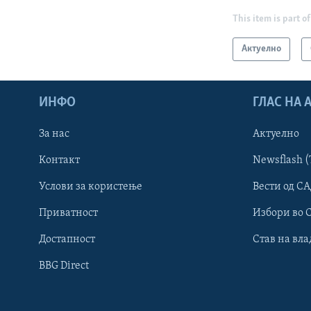
This item is part of
Актуелно
ИНФО
ГЛАС НА
За нас
Актуелно
Контакт
Newsflash (
Learning English
Услови за користење
Вести од СА
Приватност
Избори во 
НАКУСО...
Достапност
Став на вла
BBG Direct
Јазици