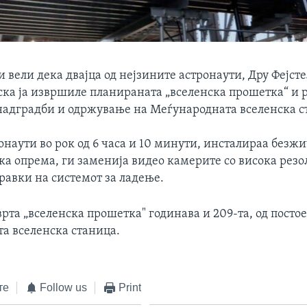
вели дека двајца од нејзините астронаути, Дру Фејст
ска ја извршиле планираната „вселенска прошетка“ и 
надградби и одржување на Меѓународната вселенска с
онаути во рок од 6 часа и 10 минути, инсталираа безж
а опрема, ги заменија видео камерите со висока резо
равки на системот за ладење.
рта „вселенска прошетка" годинава и 209-та, од посто
а вселенска станица.
те
Follow us
Print