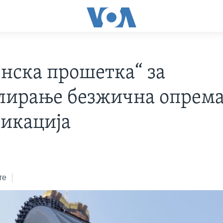
енска прошетка“ за
лирање безжична опрема
икација
те