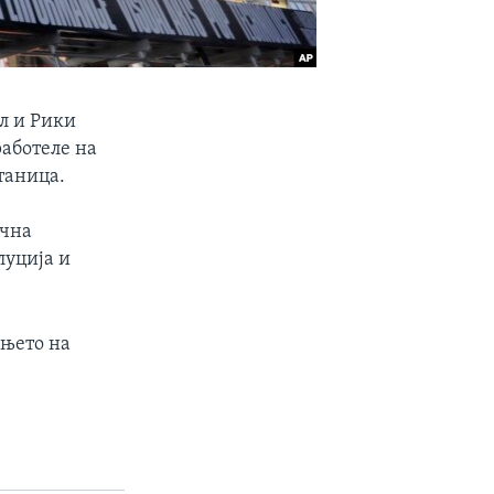
ел и Рики
работеле на
таница.
ична
луција и
ењето на