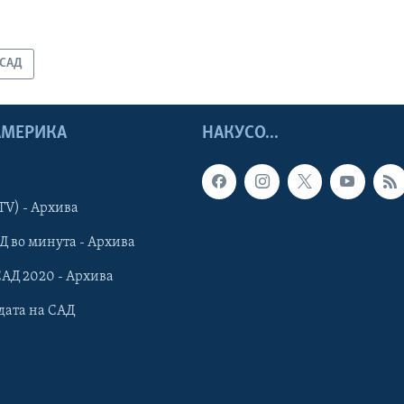
САД
 АМЕРИКА
НАКУСО...
TV) - Архива
Д во минута - Архива
САД 2020 - Архива
дата на САД