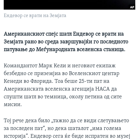
ИНТЕРВЈУА
Јазици
Ендевор се врати на Земјата
Американскиот спејс шатл Ендевор се врати на
Земјата рано во среда завршувајќи го последното
патување до Меѓународната вселенска станица.
Командантот Марк Кели и неговиот екипаж
безбедно се приземјиа во Вселенскиот центар
Кенеди во Флорида. Тоа беше 25-ти пат на
Американската вселенска агенција НАСА да
спушти шатл во темница, околу петина од сите
мисии.
Тој рече дека било „тажно да се види слетувањето
за последен пат“, но дека шаталот „има голема
историја“. Ендевор сега ќе биде испратен во музеј