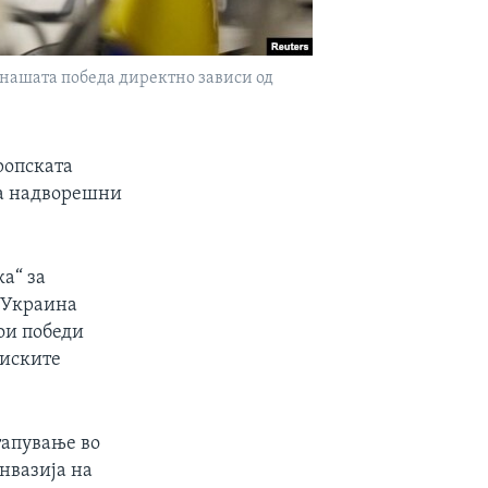
, нашата победа директно зависи од
вропската
за надворешни
а“ за
 Украина
ои победи
миските
тапување во
нвазија на