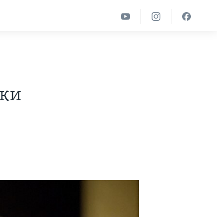
о
ски