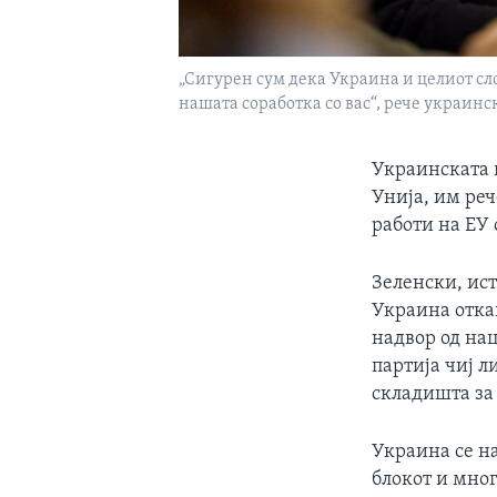
„Сигурен сум дека Украина и целиот сло
нашата соработка со вас“, рече украинс
Украинската п
Унија, им ре
работи на ЕУ 
Зеленски, ист
Украина отка
надвор од нац
партија чиј л
складишта за
Украина се н
блокот и мног