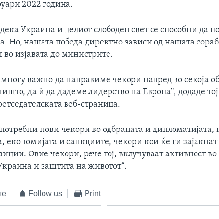
руари 2022 година.
дека Украина и целиот слободен свет се способни да по
. Но, нашата победа директно зависи од нашата сорабо
 во изјавата до министрите.
е многу важно да направиме чекори напред во секоја об
ишто, да ѝ да дадеме лидерство на Европа“, додаде тој 
ретседателската веб-страница.
 потребни нови чекори во одбраната и дипломатијата, 
, економијата и санкциите, чекори кои ќе ги зајакна
иции. Овие чекори, рече тој, вклучуваат активност во
Украина и заштита на животот“.
те
Follow us
Print