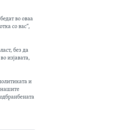
бедат во оваа
тка со вас“,
ласт, без да
во изјавата,
политиката и
т нашите
 одбранбената