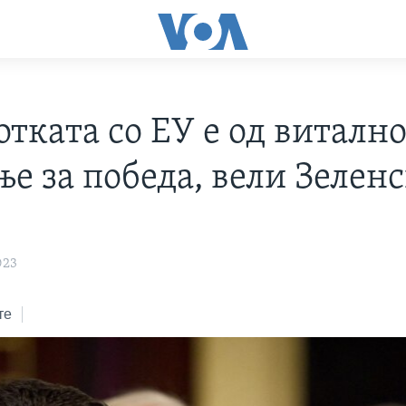
тката со ЕУ е од виталн
ње за победа, вели Зелен
023
те