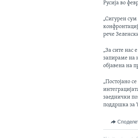
Русија во фев
„Сигурен сум 
конфронтација
рече Зеленски
„За сите нас 
запираме на н
објавена на п
„Постојано се
интеграцијата
заеднички поз
поддршка за 
Споделе