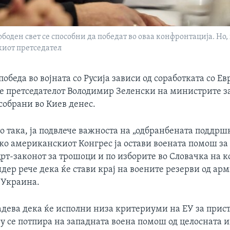
боден свет се способни да победат во оваа конфронтација. Но
киот претседател
обеда во војната со Русија зависи од соработката со Е
че претседателот Володимир Зеленски на министрите 
собрани во Киев денес.
о така, ја подвлече важноста на „одбранбената поддршк
ко американскиот Конгрес ја остави воената помош за
рт-законот за трошоци и по изборите во Словачка на к
идер рече дека ќе стави крај на воените резерви од ар
 Украина.
адева дека ќе исполни низа критериуми на ЕУ за прис
у се потпира на западната воена помош од целосната и