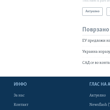
This item is part of
Актуелно
Поврзано
ЕУ предложи на
Украина израз
САД се во конт
ИНФО
ГЛАС НА
За нас
Актуелно
Контакт
Newsflash (