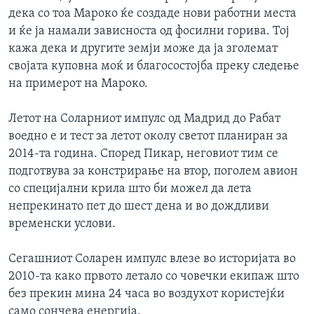
дека со тоа Мароко ќе создаде нови работни места
и ќе ја намали зависноста од фосилни горива. Тој
кажа дека и другите земји може да ја зголемат
својата куповна моќ и благосостојба преку следење
на примерот на Мароко.
Летот на Соларниот импулс од Мадрид до Рабат
воедно е и тест за летот околу светот планиран за
2014-та година. Според Пикар, неговиот тим се
подготвува за констрирање на втор, поголем авион
со специјални крила што би можел да лета
непрекинато пет до шест дена и во дождливи
временски услови.
Сегашниот Соларен импулс влезе во историјата во
2010-та како првото летало со човечки екипаж што
без прекин мина 24 часа во воздухот користејќи
само сончева енергија.