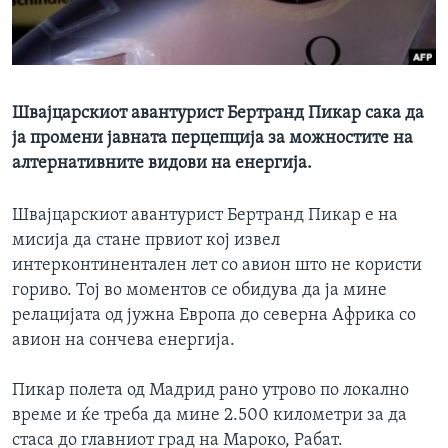
ИНТЕРВЈУА
Јазици
Швајцарскиот авантурист Бертранд Пикар сака да
ја промени јавната перцепција за можностите на
алтернативните видови на енергија.
Швајцарскиот авантурист Бертранд Пикар е на
мисија да стане првиот кој извел
интерконтинентален лет со авион што не користи
гориво. Тој во моментов се обидува да ја мине
релацијата од јужна Европа до северна Африка со
авион на сончева енергија.
Пикар полета од Мадрид рано утрово по локално
време и ќе треба да мине 2.500 километри за да
стаса до главниот град на Мароко, Рабат.