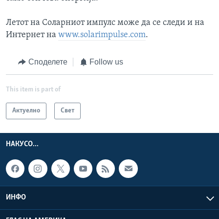
Летот на Соларниот импулс може да се следи и на
Интернет на
www.solarimpulse.com
.
Споделете
Follow us
This item is part of
Актуелно
Свет
НАКУСО...
ИНФО