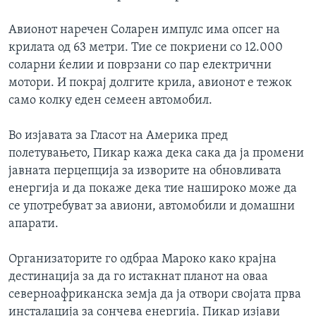
Авионот наречен Соларен импулс има опсег на
крилата од 63 метри. Тие се покриени со 12.000
соларни ќелии и поврзани со пар електрични
мотори. И покрај долгите крила, авионот е тежок
само колку еден семеен автомобил.
Во изјавата за Гласот на Америка пред
полетувањето, Пикар кажа дека сака да ја промени
јавната перцепција за изворите на обновливата
енергија и да покаже дека тие нашироко може да
се употребуват за авиони, автомобили и домашни
апарати.
Организаторите го одбраа Мароко како крајна
дестинација за да го истакнат планот на оваа
северноафриканска земја да ја отвори својата прва
инсталација за сончева енергија. Пикар изјави