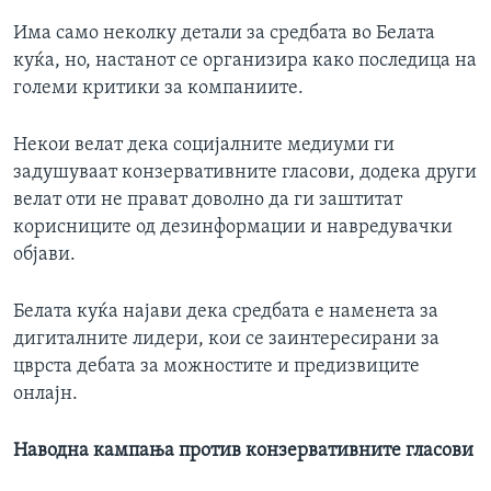
Има само неколку детали за средбата во Белата
куќа, но, настанот се организира како последица на
големи критики за компаниите.
Некои велат дека социјалните медиуми ги
задушуваат конзервативните гласови, додека други
велат оти не прават доволно да ги заштитат
корисниците од дезинформации и навредувачки
објави.
Белата куќа најави дека средбата е наменета за
дигиталните лидери, кои се заинтересирани за
цврста дебата за можностите и предизвиците
онлајн.
Наводна кампања против конзервативните гласови