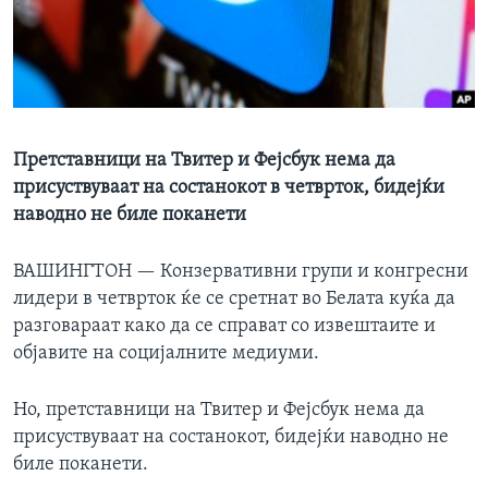
ИНТЕРВЈУА
Јазици
Претставници на Твитер и Фејсбук нема да
присуствуваат на состанокот в четврток, бидејќи
наводно не биле поканети
ВАШИНГТОН —
Конзервативни групи и конгресни
лидери в четврток ќе се сретнат во Белата куќа да
разговараат како да се справат со извештаите и
објавите на социјалните медиуми.
Но, претставници на Твитер и Фејсбук нема да
присуствуваат на состанокот, бидејќи наводно не
биле поканети.