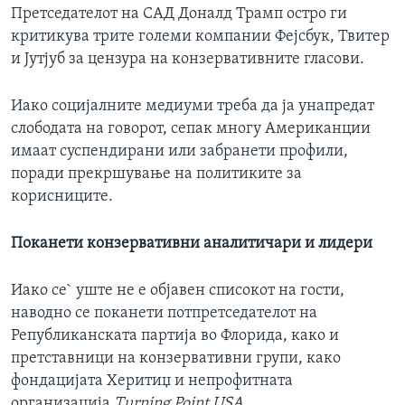
Претседателот на САД Доналд Трамп остро ги
критикува трите големи компании Фејсбук, Твитер
и Јутјуб за цензура на конзервативните гласови.
Иако социјалните медиуми треба да ја унапредат
слободата на говорот, сепак многу Американции
имаат суспендирани или забранети профили,
поради прекршување на политиките за
корисниците.
Поканети конзервативни аналитичари и лидери
Иако се` уште не е објавен списокот на гости,
наводно се поканети потпретседателот на
Републиканската партија во Флорида, како и
претставници на конзервативни групи, како
фондацијата Херитиџ и непрофитната
организација
Turning Point USA.