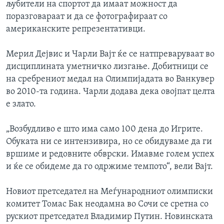
љубители на спортот да имаат можност да
поразговараат и да се фотографираат со
американските репрезентативци.
Мерил Дејвис и Чарли Вајт ќе се натпреваруваат во
дисциплината уметничко лизгање. Добитници се
на сребрениот медал на Олимпијадата во Ванкувер
во 2010-та година. Чарли додава дека овојпат целта
е злато.
„Возбудливо е што има само 100 дена до Игрите.
Обуката ни се интензивира, но се обидуваме да ги
вршиме и редовните обврски. Имавме голем успех
и ќе се обидеме да го одржиме темпото“, вели Вајт.
Новиот претседател на Меѓународниот олимписки
комитет Томас Бак неодамна во Сочи се сретна со
рускиот претседател Владимир Путин. Новинската