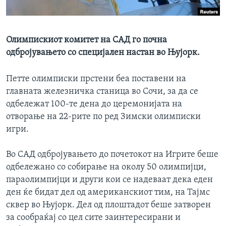
ИНТЕРВЈУА
Јазици
Олимпискиот комитет на САД го почна
одбројувањето со специјален настан во Њујорк.
Петте олимписки прстени беа поставени на
главната железничка станица во Сочи, за да се
одбележат 100-те дена до церемонијата на
отворање на 22-рите по ред Зимски олимписки
игри.
Во САД одбројувањето до почетокот на Игрите беше
одбележано со собирање на околу 50 олимпијци,
параолимпијци и други кои се надеваат дека еден
ден ќе бидат дел од американскиот тим, на Тајмс
сквер во Њујорк. Дел од плоштадот беше затворен
за сообраќај со цел сите заинтересирани и