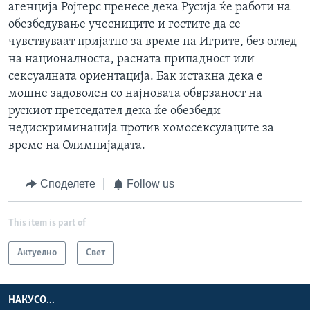
агенција Ројтерс пренесе дека Русија ќе работи на
обезбедување учесниците и гостите да се
чувствуваат пријатно за време на Игрите, без оглед
на националноста, расната припадност или
сексуалната ориентација. Бак истакна дека е
мошне задоволен со најновата обврзаност на
рускиот претседател дека ќе обезбеди
недискриминација против хомосексулаците за
време на Олимпијадата.
Споделете
Follow us
This item is part of
Актуелно
Свет
НАКУСО...