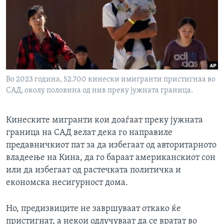
ИНТЕРВЈУА
Јазици
Во 2023 година, 52.700 кинески имигранти пристигнаа во
САД, околу половина од нив преку јужната граница.
Кинеските мигранти кои доаѓаат преку јужната
граница на САД велат дека го направиле
предавничкиот пат за да избегаат од авторитарното
владеење на Кина, да го бараат американскиот сон
или да избегаат од растечката политичка и
економска несигурност дома.
Но, предизвиците не завршуваат откако ќе
пристигнат, а некои одлучуваат да се вратат во