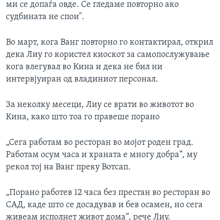
ми се допаѓа овде. Се гледаме повторно ако
судбината не спои".
Во март, кога Ванг повторно го контактирал, открил
дека Лиу го користел киоскот за самопослужување
кога влегувал во Кина и дека не бил ни
интервјуиран од владиниот персонал.
За неколку месеци, Лиу се врати во животот во
Кина, како што тоа го правеше порано
„Сега работам во ресторан во мојот роден град.
Работам осум часа и храната е многу добра“, му
рекол тој на Ванг преку Вотсап.
„Порано работев 12 часа без престан во ресторан во
САД, каде што се досадував и бев осамен, но сега
живеам исполнет живот дома“, рече Лиу.