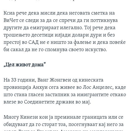
Ксиа рече дека мисли дека неговата сметка на
ВиЧет се следи за да се спречи да ги поттикнува
другите да емигрираат илегално. Тој рече дека
трошењето десетици илјади долари дури и без
престој во САД не е ништо за фалење и дека повеќе
би сакал да не го спомнува своето искуство.
„Цел живот дома“
На 33 години, Ванг Жонгвеи од кинеската
провинција Анхуи сега живее во Лос Анџелес, каде
што стана гласен застапник за имигрантите откако
влезе во Соединетите држави во мај.
Многу Кинези кои ја преминале границата или се
обидуваат да го сторат тоа, посегнуваат кај него за