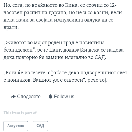
Но, сега, по враќањето во Кина, се соочил со 12-
часовен распит на царина, но не и со казни, вели
дека жали за својата импулсивна одлука да се
врати.
„Животот во мојот роден град е навистина
безнадежен“, рече Џанг, додавајќи дека се надева
дека повторно ќе замине илегално во САД.
„Кога ќе излезете, сфаќате дека надворешниот свет
е поинаков. Вашиот ум е отворен“, рече тој.
Споделете
Follow us
This item is part of
Актуелно
САД