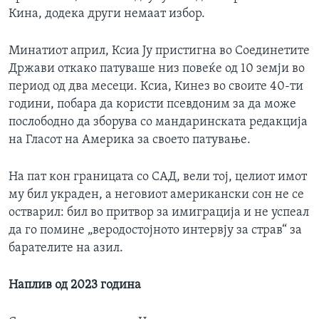
Кина, додека други немаат избор.
Минатиот април, Ксиа Ју пристигна во Соединетите
Држави откако патуваше низ повеќе од 10 земји во
период од два месеци. Ксиа, Кинез во своите 40-ти
години, побара да користи псевдоним за да може
послободно да зборува со мандаринската редакција
на Гласот на Америка за своето патување.
На пат кон границата со САД, вели тој, целиот имот
му бил украден, а неговиот американски сон не се
остварил: бил во притвор за имиграција и не успеал
да го помине „веродостојното интервју за страв“ за
барателите на азил.
Наплив од 2023 година