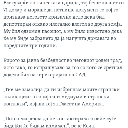
Влегувајќи во кинеската царина, тој беше казнет со
71 долар и мораше да потпише документ со кој го
признава неговото кривично дело дека бил
депортиран откако илегално влегол во друга земја.
Му бил одземен пасошот, а му било известено дека
ќе му биде забрането да ја напушта државата во
наредните три години.
Бирото за јавна безбедност во неговиот роден град,
исто така, го испрашувало за тоа со кого се сретнал
додека бил на територијата на САД.
„Тие ме замолија да ги избришам моите странски
апликации за социјални медиуми и странски
контакти“, изјави тој за Гласот на Америка.
„Потоа ми рекоа да не контактирам со овие луѓе
бидејќи ќе бидам измамен“, рече Ксиа.