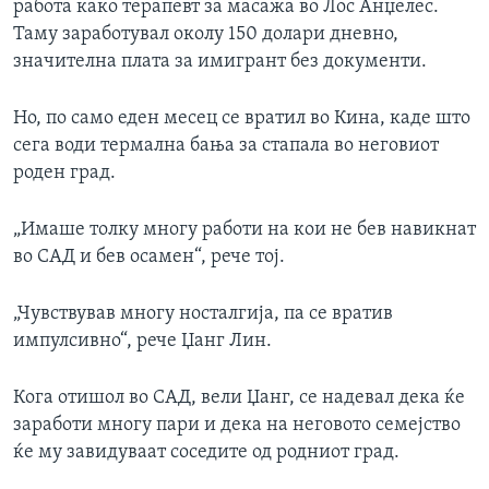
работа како терапевт за масажа во Лос Анџелес.
Таму заработувал околу 150 долари дневно,
значителна плата за имигрант без документи.
Но, по само еден месец се вратил во Кина, каде што
сега води термална бања за стапала во неговиот
роден град.
„Имаше толку многу работи на кои не бев навикнат
во САД и бев осамен“, рече тој.
„Чувствував многу носталгија, па се вратив
импулсивно“, рече Џанг Лин.
Кога отишол во САД, вели Џанг, се надевал дека ќе
заработи многу пари и дека на неговото семејство
ќе му завидуваат соседите од родниот град.