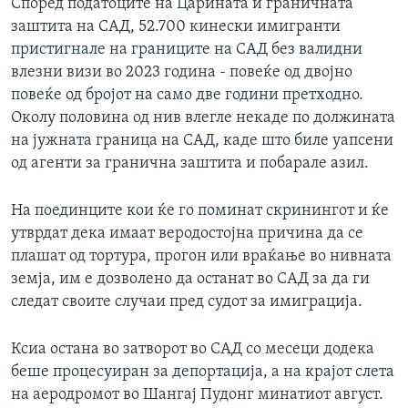
Според податоците на Царината и граничната
заштита на САД, 52.700 кинески имигранти
пристигнале на границите на САД без валидни
влезни визи во 2023 година - повеќе од двојно
повеќе од бројот на само две години претходно.
Околу половина од нив влегле некаде по должината
на јужната граница на САД, каде што биле уапсени
од агенти за гранична заштита и побарале азил.
На поединците кои ќе го поминат скринингот и ќе
утврдат дека имаат веродостојна причина да се
плашат од тортура, прогон или враќање во нивната
земја, им е дозволено да останат во САД за да ги
следат своите случаи пред судот за имиграција.
Ксиа остана во затворот во САД со месеци додека
беше процесуиран за депортација, а на крајот слета
на аеродромот во Шангај Пудонг минатиот август.