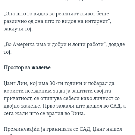
„Она што го видов во реалниот живот беше
различно од она што го видов на интернет“,
заклучи тој.
„Во Америка има и добри и лоши работи“, додаде
тој.
Простор за жалење
Џанг Лин, кој има 30-ти години и побарал да
користи псевдоним за да ја заштити својата
приватност, се опишува себеси како личност со
двојно жалење. Прво зажали што дошол во САД, а
сега жали што се вратил во Кина.
Преминувајќи ја границата со САД, Џанг нашол