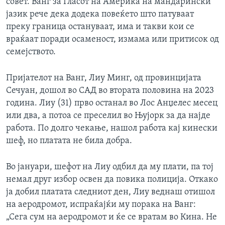
совет. Ванг за Гласот на Америка на мандарински
јазик рече дека додека повеќето што патуваат
преку граница остануваат, има и такви кои се
враќаат поради осаменост, измама или притисок од
семејството.
Пријателот на Ванг, Лиу Минг, од провинцијата
Сечуан, дошол во САД во втората половина на 2023
година. Лиу (31) прво останал во Лос Анџелес месец
или два, а потоа се преселил во Њујорк за да најде
работа. По долго чекање, нашол работа кај кинески
шеф, но платата не била добра.
Во јануари, шефот на Лиу одбил да му плати, па тој
немал друг избор освен да повика полиција. Откако
ја добил платата следниот ден, Лиу веднаш отишол
на аеродромот, испраќајќи му порака на Ванг:
„Сега сум на аеродромот и ќе се вратам во Кина. Не