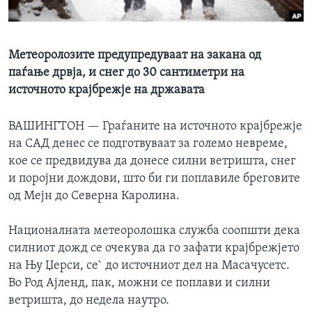
ИНТЕРВЈУА
Јазици
Метеоролозите предупредуваат на закана од
паѓање дрвја, и снег до 30 сантиметри на
источното крајбрежје на државата
ВАШИНГТОН —
Граѓаните на источното крајбрежје
на САД денес се подготвуваат за големо невреме,
кое се предвидува да донесе силни ветришта, снег
и поројни дождови, што би ги поплавиле бреговите
од Мејн до Северна Каролина.
Националната метеоролошка служба соопшти дека
силниот дожд се очекува да го зафати крајбрежјето
на Њу Џерси, се` до источниот дел на Масачусетс.
Во Род Ајленд, пак, можни се поплави и силни
ветришта, до недела наутро.