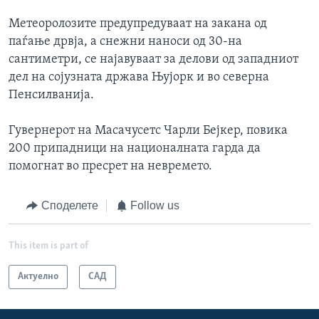
Метеоролозите предупредуваат на закана од
паѓање дрвја, а снежни наноси од 30-на
сантиметри, се најавуваат за делови од западниот
дел на сојузната држава Њујорк и во северна
Пенсилванија.
Гувернерот на Масачусетс Чарли Бејкер, повика
200 припадници на националната гарда да
помогнат во пресрет на невремето.
Споделете
Follow us
This item is part of
Актуелно
САД