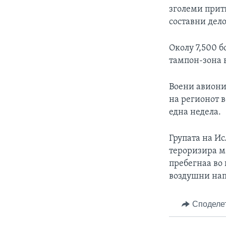
зголеми прит
составни дело
Околу 7,500 б
тампон-зона в
Воени авиони
на регионот в
една недела.
Групата на Ис
тероризира м
пребегнаа во 
воздушни нап
Споделе