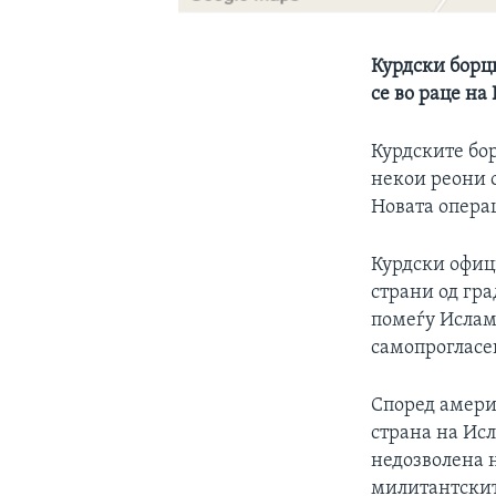
Курдски борци
се во раце н
Курдските бо
некои реони о
Новата опера
Курдски офици
страни од гра
помеѓу Ислам
самопрогласен
Според америк
страна на Исл
недозволена 
милитантскит