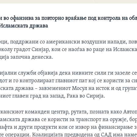
 во офанзива за повторно враќање под контрола на обл
а Исламската држава
рци, поддржани со американски воздушни напади, пов
колу градот Синјар, кои се наоѓаа во раце на Исламск
ција започна денеска.
јални служби објавија дека нивните сили ги зазеле се
дот и го контролираат главниот пат кој се користи за 
ската држава – завземениот Мосул на исток и од група
иот главен град на запад, Рака во Сирија.
анскиот команден центар, рутата, позната како Автоп
амската држава се користи за транспорт на оружје, бо
нафта и други продукти кои се извор на финансирање з
е операции. Коалицијата предводена од САД има наме