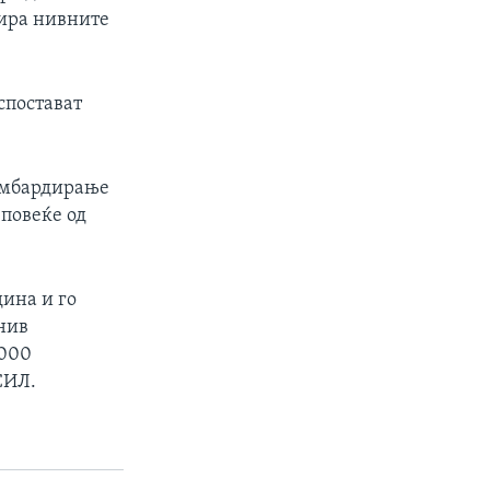
лира нивните
спостават
бомбардирање
 повеќе од
дина и го
нив
5000
СИЛ.