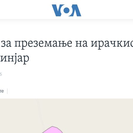
 за преземање на ирачки
Синјар
5
те