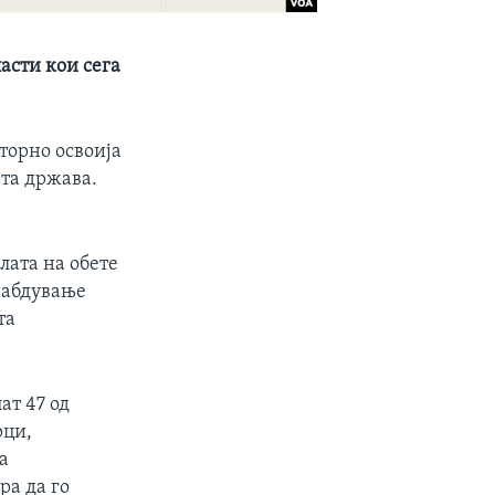
асти кои сега
торно освоија
ата држава.
лата на обете
снабдување
та
ат 47 од
рци,
а
ра да го