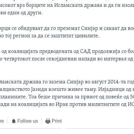
исокот врз борците на Исламската држава и да ги изо
ви едни од други.
орци се обидуваат да го преземат Синјар и сакаат да во
о тој регион за да се заштитат цивилите.
 од коалицијата предводената од САД продолжија со 
о четвртокот после секојдневни напади во интервал од
ламската држава го зазема Синјар во август 2014-та го
алцинството Јазиди коешто живее таму. Илјадници од 
планините. Тоа беше причина за првиот од повеќе од 
ади на коалицијата во Ирак против милитантите од И
те
Follow us
Print