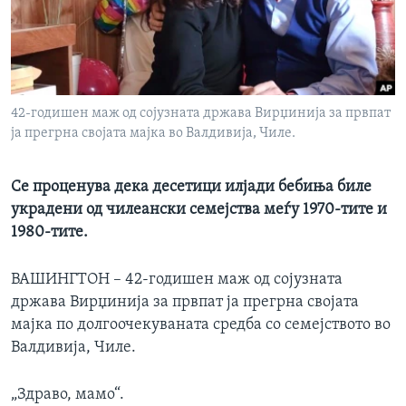
ИНТЕРВЈУА
Јазици
42-годишен маж од сојузната држава Вирџинија за првпат
ја прегрна својата мајка во Валдивија, Чиле.
Се проценува дека десетици илјади бебиња биле
украдени од чилеански семејства меѓу 1970-тите и
1980-тите.
ВАШИНГТОН – 42-годишен маж од сојузната
држава Вирџинија за првпат ја прегрна својата
мајка по долгоочекуваната средба со семејството во
Валдивија, Чиле.
„Здраво, мамо“.