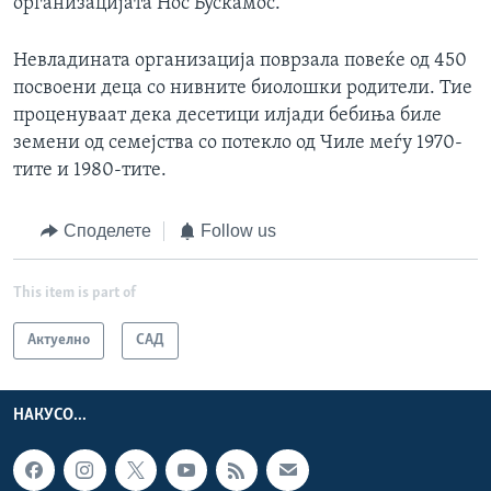
организацијата Нос Бускамос.
Невладината организација поврзала повеќе од 450
посвоени деца со нивните биолошки родители. Тие
проценуваат дека десетици илјади бебиња биле
земени од семејства со потекло од Чиле меѓу 1970-
тите и 1980-тите.
Споделете
Follow us
This item is part of
Актуелно
САД
НАКУСО...