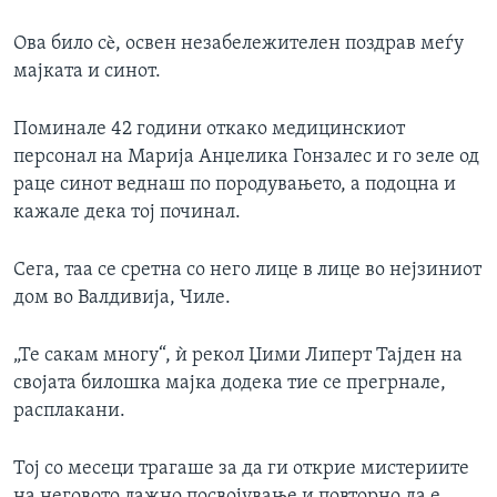
Ова било сè, освен незабележителен поздрав меѓу
мајката и синот.
Поминале 42 години откако медицинскиот
персонал на Марија Анџелика Гонзалес и го зеле од
раце синот веднаш по породувањето, а подоцна и
кажале дека тој починал.
Сега, таа се сретна со него лице в лице во нејзиниот
дом во Валдивија, Чиле.
„Те сакам многу“, ѝ рекол Џими Липерт Тајден на
својата билошка мајка додека тие се прегрнале,
расплакани.
Тој со месеци трагаше за да ги открие мистериите
на неговото лажно посвојување и повторно да е