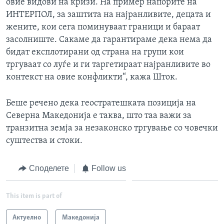
овие видови на кризи. На пример напорите на
ИНТЕРПОЛ, за заштита на најранливите, децата и
жените, кои сега поминуваат граници и бараат
засолниште. Сакаме да гарантираме дека нема да
бидат експлотирани од страна на групи кои
тргуваат со луѓе и ги таргетираат најранливите во
контекст на овие конфликти“, кажа Шток.
Беше речено дека геостратешката позиција на
Северна Македонија е таква, што таа важи за
транзитна земја за незаконско тргување со човечки
суштества и стоки.
Споделете
Follow us
This item is part of
Актуелно
Македонија