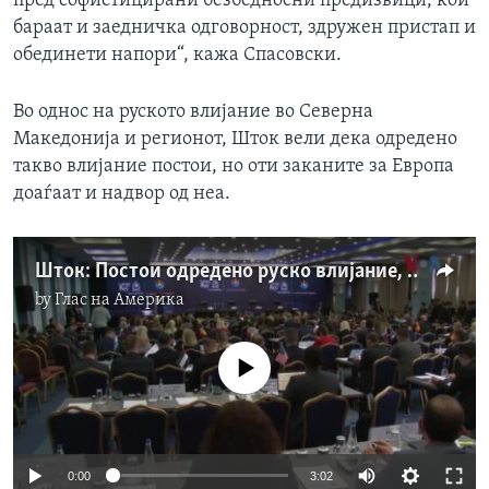
пред софистицирани безбедносни предизвици, кои
бараат и заедничка одговорност, здружен пристап и
обединети напори“, кажа Спасовски.
Во однос на руското влијание во Северна
Македонија и регионот, Шток вели дека одредено
такво влијание постои, но оти заканите за Европа
доаѓаат и надвор од неа.
Шток: Постои одредено руско влијание, но заканите за Европа доаѓаат и надвор од неа
by
Глас на Америка
No media source currently available
0:00
3:02