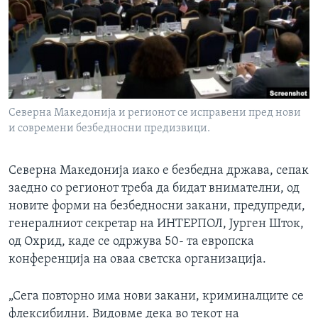
ИНТЕРВЈУА
Јазици
Северна Македонија и регионот се исправени пред нови
и современи безбедносни предизвици.
Северна Македонија иако е безбедна држава, сепак
заедно со регионот треба да бидат внимателни, од
новите форми на безбедносни закани, предупреди,
генералниот секретар на ИНТЕРПОЛ, Јурген Шток,
од Охрид, каде се одржува 50- та европска
конференција на оваа светска организација.
„Сега повторно има нови закани, криминалците се
флексибилни. Видовме дека во текот на