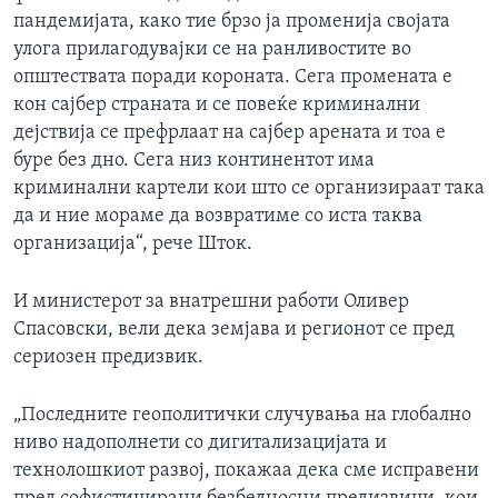
пандемијата, како тие брзо ја променија својата
улога прилагодувајки се на ранливостите во
општествата поради короната. Сега промената е
кон сајбер страната и се повеќе криминални
дејствија се префрлаат на сајбер арената и тоа е
буре без дно. Сега низ континентот има
криминални картели кои што се организираат така
да и ние мораме да возвратиме со иста таква
организација“, рече Шток.
И министерот за внатрешни работи Оливер
Спасовски, вели дека земјава и регионот се пред
сериозен предизвик.
„Последните геополитички случувања на глобално
ниво надополнети со дигитализацијата и
технолошкиот развој, покажаа дека сме исправени