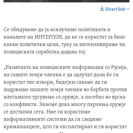
Direct link
Се обидуваме да ја исклучиме политиката и
каналите на ИНТЕРПОЛ, да не се користат за било
какви политички цели, туку за интензивирање на
полициската соработка додава тој.
„Размената на полициските информации со Русија,
на самите земји членки е да одлучат дали ќе ги
користат тие извори, бидејки сакаме да ги
подржиме нашите земји членки во борбата против
илегалното тргување со оружје, а посебно во врска
со конфликти. Знаеме дека многу парчиња оружје
се достапни сега. Ние ги користиме
информативните системи да ги следиме
криминалците, што ги експлотираат и ги користат