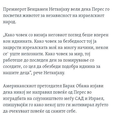
Премиерот Бенџамен Нетанјаху вели дека Перес го
посветил животот за независност на израелскиот
народ.
„Како човек со визија неговиот поглед беше вперен
кон иднината. Како човек за безбедност тој ја
зацврсти изреалската моќ на многу начини, некои
се` уште непознати. Како човек за мир, тој
работеше до последен ден за помирување со
соседите, со цел да обезбеди подобра иднина за
нашите деца“, рече Нетанјаху.
Американскиот претседател Барак Обама изјави
дека никој не направил повеќе од Перес во
изградбата на сојузништвото меѓу САД и Израел,
опишувајќи го како некој што ги мотивирал луѓето
да очекуваат повеќе од самите себе.