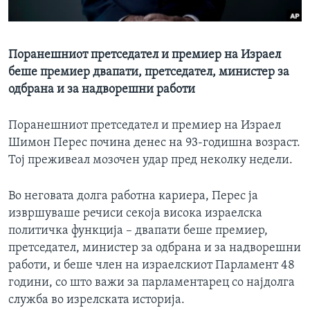
ИНТЕРВЈУА
Јазици
Поранешниот претседател и премиер на Израел
беше премиер двапати, претседател, министер за
одбрана и за надворешни работи
Поранешниот претседател и премиер на Израел
Шимон Перес почина денес на 93-годишна возраст.
Тој преживеал мозочен удар пред неколку недели.
Во неговата долга работна кариера, Перес ја
извршуваше речиси секоја висока израелска
политичка функција – двапати беше премиер,
претседател, министер за одбрана и за надворешни
работи, и беше член на израелскиот Парламент 48
години, со што важи за парламентарец со најдолга
служба во изрелската историја.