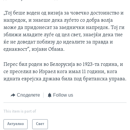
„Тој беше воден од визија за човечко достоинство и
напредок, и знаеше дека луѓето со добра волја
може да придонесат за заеднички напредок. Тој ги
зближи младите луѓе од цел свет, знаејќи дека тие
ќе не доведат поблизу до идеалите за правда и
еднаквост“, изјави Обама.
Перес бил роден во Белорусија во 1923-та година, и
се преселил во Израел кога имал 11 години, кога
идната еврејска држава била под британска управа.
Споделете
Follow us
This item is part of
Актуелно
Свет