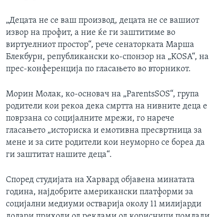
„Децата не се ваш производ, децата не се вашиот
извор на профит, а ние ќе ги заштитиме во
виртуелниот простор“, рече сенаторката Марша
Блекбурн, републикански ко-спонзор на „KOSA“, на
прес-конференција по гласањето во вторникот.
Морин Молак, ко-основач на „ParentsSOS“, група
родители кои рекоа дека смртта на нивните деца е
поврзана со социјалните мрежи, го нарече
гласањето „историска и емотивна пресвртница за
мене и за сите родители кои неуморно се бореа да
ги заштитат нашите деца“.
Според студијата на Харвард објавена минатата
година, најдобрите американски платформи за
социјални медиуми остварија околу 11 милијарди
долари приходи од реклами од корисници помлади