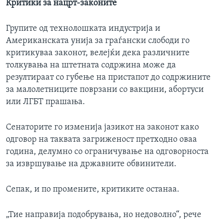
Критики за нацрт-законите
Групите од технолошката индустрија и
Американската унија за граѓански слободи го
критикуваа законот, велејќи дека различните
толкувања на штетната содржина може да
резултираат со губење на пристапот до содржините
за малолетниците поврзани со вакцини, абортуси
или ЛГБТ прашања.
Сенаторите го изменија јазикот на законот како
одговор на таквата загриженост претходно оваа
година, делумно со ограничување на одговорноста
за извршување на државните обвинители.
Сепак, и по промените, критиките останаа.
„Тие направија подобрувања, но недоволно“, рече