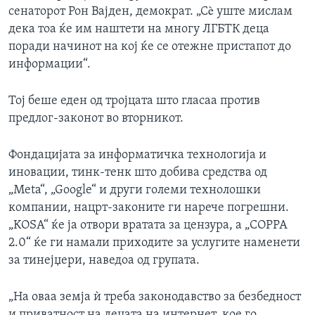
сенаторот Рон Вајден, демократ. „Сè уште мислам
дека тоа ќе им наштети на многу ЛГБТК деца
поради начинот на кој ќе се отежне пристапот до
информации“.
Тој беше еден од тројцата што гласаа против
предлог-законот во вторникот.
Фондацијата за информатичка технологија и
иновации, тинк-тенк што добива средства од
„Meta“, „Google“ и други големи технолошки
компании, нацрт-законите ги нарече погрешни.
„KOSA“ ќе ја отвори вратата за цензура, а „COPPA
2.0“ ќе ги намали приходите за услугите наменети
за тинејџери, наведоа од групата.
„На оваа земја ѝ треба законодавство за безбедност
и приватност на децата на интернет, кое го