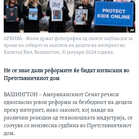
ИНТЕРВЈУА
Јазици
АРХИВА - Жени држат фотографии од своите најблиски за
време на собирот за заштита на децата на интернет во
Капитол Хил, Вашингтон, 31 јануари 2024 година.
Не се знае дали реформите ќе бидат изгласани во
Претставничкиот дом
ВАШИНГТОН – Американскиот Сенат речиси
едногласно усвои реформи за безбедност на децата
преку интернет, иако законот, кој наиде на
различни реакции од технолошката индустрија, се
соочува со неизвесна судбина во Претставничкиот
дом.