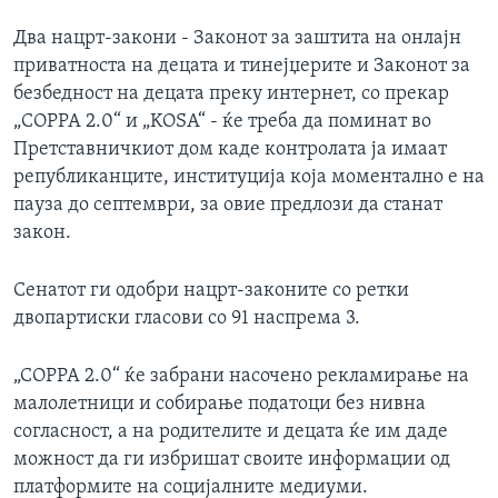
Два нацрт-закони - Законот за заштита на онлајн
приватноста на децата и тинејџерите и Законот за
безбедност на децата преку интернет, со прекар
„COPPA 2.0“ и „KOSA“ - ќе треба да поминат во
Претставничкиот дом каде контролата ја имаат
републиканците, институција која моментално е на
пауза до септември, за овие предлози да станат
закон.
Сенатот ги одобри нацрт-законите со ретки
двопартиски гласови со 91 наспрема 3.
„COPPA 2.0“ ќе забрани насочено рекламирање на
малолетници и собирање податоци без нивна
согласност, а на родителите и децата ќе им даде
можност да ги избришат своите информации од
платформите на социјалните медиуми.