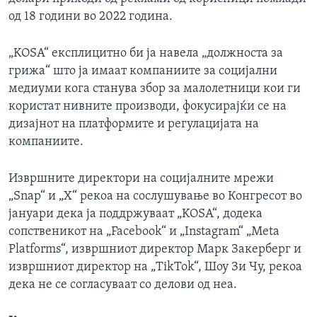
од 18 години во 2022 година.
„KOSA“ експлицитно би ја навела „должноста за
грижа“ што ја имаат компаниите за социјални
медиуми кога станува збор за малолетници кои ги
користат нивните производи, фокусирајќи се на
дизајнот на платформите и регулацијата на
компаниите.
Извршните директори на социјалните мрежи
„Snap“ и „X“ рекоа на сослушување во Конгресот во
јануари дека ја поддржуваат „KOSA“, додека
сопственикот на „Facebook“ и „Instagram“ „Meta
Platforms“, извршниот директор Марк Закерберг и
извршниот директор на „TikTok“, Шоу Зи Чу, рекоа
дека не се согласуваат со делови од неа.