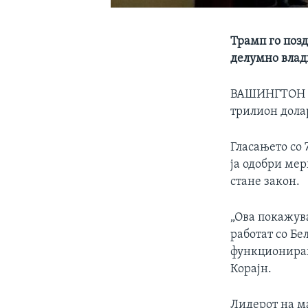
Трамп го поз
делумно влад
ВАШИНГТОН
трилион долар
Гласањето со 
ја одобри мер
стане закон.
„Ова покажув
работат со Бе
функционирањ
Корајн.
Лидерот на м