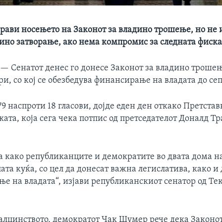
драви носењето на Законот за владино трошeње, но не
ино затворање, ако нема компромис за следната фиск
 —
Сенатот денес го донесе Законот за владино трошењ
и, со кој се обезбедува финансирање на владата до се
79 наспроти 18 гласови, дојде еден ден откако Претст
ката, која сега чека потпис од претседателот Доналд Тр
а како републиканците и демократите во двата дома н
лата куќа, со цел да донесат важна легислатива, како и
е на владата“, изјави републиканскиот сенатор од Те
алцинството, демократот Чак Шумер рече дека Законот