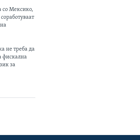
а со Мексико,
 соработуваат
 на
ка не треба да
а фискална
зик за