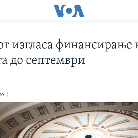
от изгласа финансирање 
та до септември
те