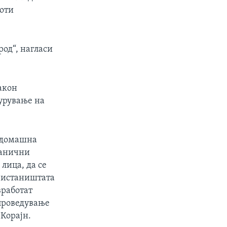
боти
род“, нагласи
акон
гурување на
а домашна
ранични
лица, да се
ристаништата
вработат
проведување
 Корајн.