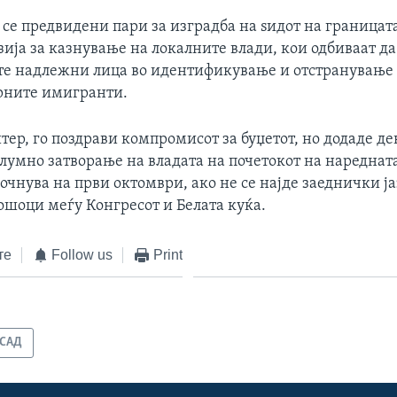
 се предвидени пари за изградба на ѕидот на границат
ија за казнување на локалните влади, кои одбиваат да
те надлежни лица во идентификување и отстранување
рните имигранти.
тер, го поздрави компромисот за буџетот, но додаде де
елумно затворање на владата на почетокот на нареднат
почнува на први октомври, ако не се најде заеднички ја
ошоци меѓу Конгресот и Белата куќа.
те
Follow us
Print
САД