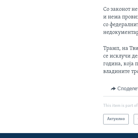
Со законот не
и нема провиз
со федерални
недокумента
Трамп, на Тви
се исклучи д
година, која 
владините тр
Споделе
This item is part of
Актуелно