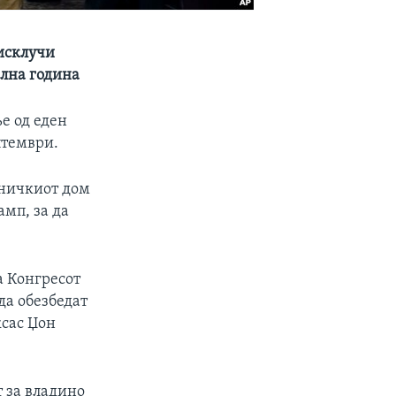
 исклучи
ална година
е од еден
птември.
авничкиот дом
амп, за да
а Конгресот
 да обезбедат
ксас Џон
 за владино