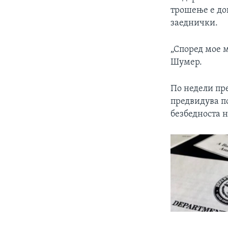
трошење е до
заеднички.
„Според мое м
Шумер.
По недели пре
предвидува по
безбедноста 