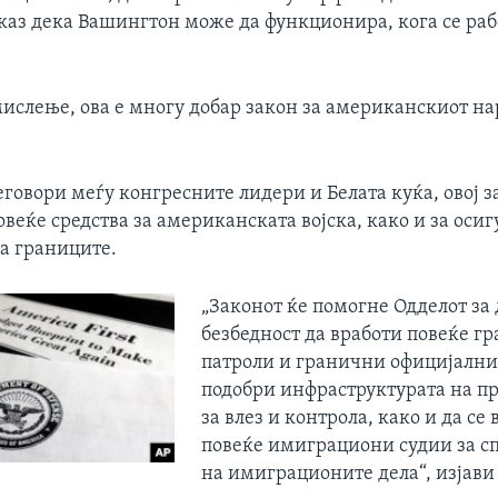
каз дека Вашингтон може да функционира, кога се ра
ислење, ова е многу добар закон за американскиот на
говори меѓу конгресните лидери и Белата куќа, овој з
веќе средства за американската војска, како и за оси
на границите.
„Законот ќе помогне Одделот з
безбедност да вработи повеќе г
патроли и гранични официјални 
подобри инфраструктурата на п
за влез и контрола, како и да се 
повеќе имиграциони судии за с
на имиграционите дела“, изјави