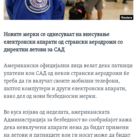
ИНТЕРВЈУА
Јазици
Новите мерки се однесуваат на внесување
електронски апарати од странски аеродроми со
директни летови за САД
Американски официјални лица велат дека патници
упатени кон САД од некои странски аеродроми ќе
треба да ги вклучат своите мобилни телефони,
лаптоп компјутери и други електронски апарати,
како дел од нови безбедносни мерки.
Во куса изјава од неделата, американската
Администрација за безбедност во сообраќајот кажа
дека невклучени апарати нема да бидат примени
на летови и патниците кои ги носат може да бидат