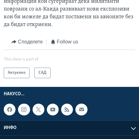
информации кои сугерираат дека милитанти
поврзани со ал-Каида развиваат нови експлозиви
кои би можеле да бидат поставени на авионите без
да бидат откриени.
Споделете
Follow us
This item is part of
Актуелно
САД
НАКУСО...
ИНФО