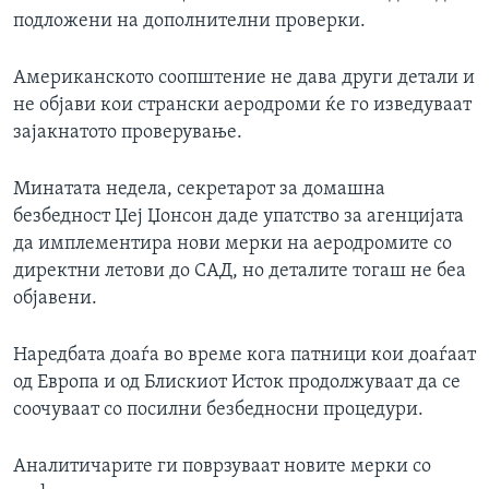
подложени на дополнителни проверки.
Американското соопштение не дава други детали и
не објави кои странски аеродроми ќе го изведуваат
зајакнатото проверување.
Минатата недела, секретарот за домашна
безбедност Џеј Џонсон даде упатство за агенцијата
да имплементира нови мерки на аеродромите со
директни летови до САД, но деталите тогаш не беа
објавени.
Наредбата доаѓа во време кога патници кои доаѓаат
од Европа и од Блискиот Исток продолжуваат да се
соочуваат со посилни безбедносни процедури.
Аналитичарите ги поврзуваат новите мерки со