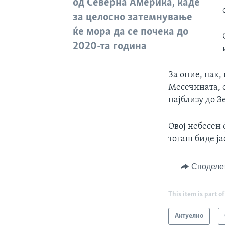
од Северна Америка, каде
за целосно затемнување
ќе мора да се почека до
2020-та година
За оние, пак,
Месечината, о
најблизу до З
Овој небесен 
тогаш биде ја
Споделе
This item is part of
Актуелно