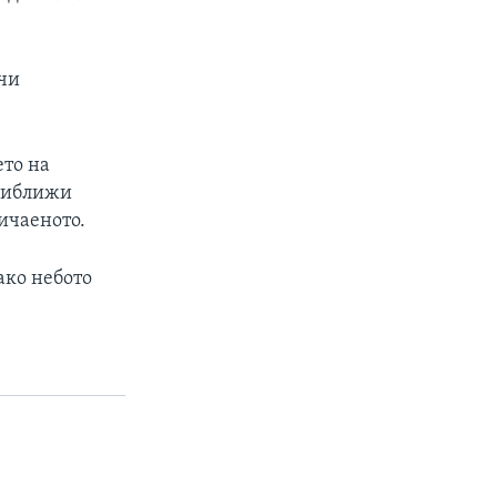
учи
ето на
приближи
бичаеното.
ако небото