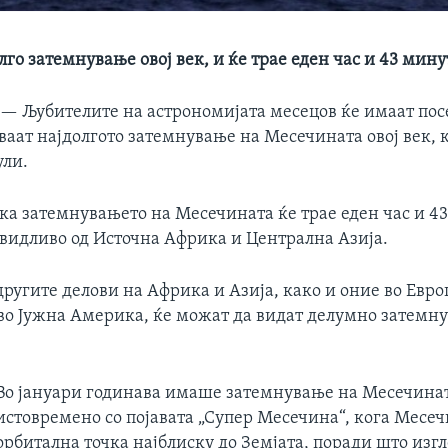
лго затемнување овој век, и ќе трае еден час и 43 мин
 —
Љубителите на астрономијата месецов ќе имаат по
ваат најдолгото затемнување на Месечината овој век, к
ули.
ка затемнувањето на Месечината ќе трае еден час и 43
 видливо од Источна Африка и Централна Азија.
ругите делови на Африка и Азија, како и оние во Евро
 во Јужна Америка, ќе можат да видат делумно затемн
Во јануари годинава имаше затемнување на Месечинат
истовремено со појавата „Супер Месечина“, кога Месеч
орбитална точка најблиску до Земјата, поради што изг