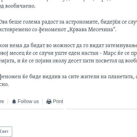
од вообичаено.
Ова беше голема радост за астрономите, бидејќи се сл
истовремено со феноменот „Крвава Месечина“.
 кои нема да бидат во можност да го видат затемнувањ
вој месец ќе се случи уште еден настан - Марс ќе се 
емјата, и ќе се појави околу десет пати посветол од воо
феномен ќе биде видлив за сите жители на планетата, 
сно.
те
Follow us
Print
Свет