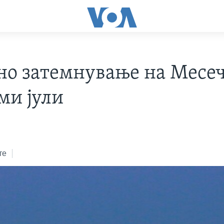
но затемнување на Месе
ми јули
те