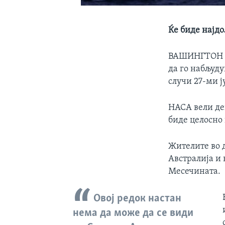
Ќе биде најдо
ВАШИНГТОН
да го набљуду
случи 27-ми ј
НАСА вели де
биде целосно
Жителите во д
Австралија и
Месечината.
Овој редок настан
нема да може да се види