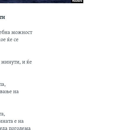
ути
себна можност
ое ќе се
 минути, и ќе
па,
ување на
а,
ината е на
леда поголема