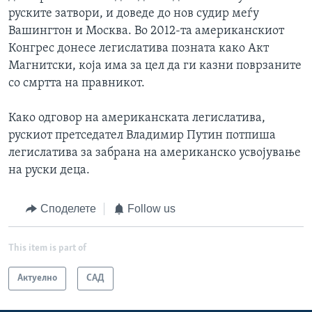
руските затвори, и доведе до нов судир меѓу
Вашингтон и Москва. Во 2012-та американскиот
Конгрес донесе легислатива позната како Акт
Магнитски, која има за цел да ги казни поврзаните
со смртта на правникот.
Како одговор на американската легислатива,
рускиот претседател Владимир Путин потпиша
легислатива за забрана на американско усвојување
на руски деца.
Споделете
Follow us
This item is part of
Актуелно
САД