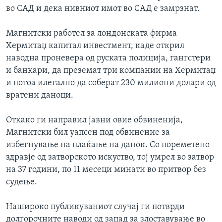
во САД и дека нивниот имот во САД е замрзнат.
Магнитски работел за лондонската фирма
Хермитаџ капитал инвестмент, каде открил
наводна проневера од руската полиција, гангстери
и банкари, да преземат три компании на Хермитаџ
и потоа илегално да соберат 230 милиони долари од
вратени даноци.
Откако ги направил јавни овие обвиненија,
Магнитски бил уапсен под обвинение за
избегнување на плаќање на данок. Со пореметено
здравје од затворското искуство, тој умрел во затвор
на 37 години, по 11 месеци минати во притвор без
судење.
Нашироко публикуваниот случај ги потврди
долгорочните наводи од запад за злоставување во