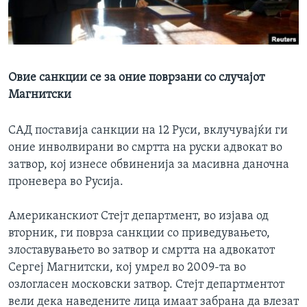
ИНТЕРВЈУА
Јазици
Овие санкции се за оние поврзани со случајот
Магнитски
САД поставија санкции на 12 Руси, вклучувајќи ги
оние инволвирани во смртта на руски адвокат во
затвор, кој изнесе обвиненија за масивна даночна
проневера во Русија.
Американскиот Стејт департмент, во изјава од
вторник, ги поврза санкции со приведувањето,
злоставувањето во затвор и смртта на адвокатот
Сергеј Магнитски, кој умрел во 2009-та во
озлогласен московски затвор. Стејт департментот
вели дека наведените лица имаат забрана да влезат