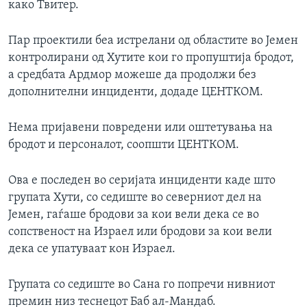
како Твитер.
Пар проектили беа истрелани од областите во Јемен
контролирани од Хутите кои го пропуштија бродот,
а средбата Ардмор можеше да продолжи без
дополнителни инциденти, додаде ЦЕНТКОМ.
Нема пријавени повредени или оштетувања на
бродот и персоналот, соопшти ЦЕНТКОМ.
Ова е последен во серијата инциденти каде што
групата Хути, со седиште во северниот дел на
Јемен, гаѓаше бродови за кои вели дека се во
сопственост на Израел или бродови за кои вели
дека се упатуваат кон Израел.
Групата со седиште во Сана го попречи нивниот
премин низ теснецот Баб ал-Мандаб.