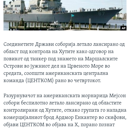
ИНТЕРВЈУА
Јазици
Соединетите Држави соборија летало лансирано од
област под контрола на Хутите како одговор на
повикот од танкер под знамето на Маршалските
Острови во јужниот дел на Црвеното Море во
средата, соопшти американската централна
команда (ЦЕНТКОМ) рано во четвртокот.
Разурнувачот на американската морнарица Мејсон
собори беспилотно летало лансирано од областите
контролирани од Хутите, откако групата го нападна
комерцијалниот брод Ардмор Енкантер во скифови,
објави ЦЕНТКОМ во објава на Х, порано познат