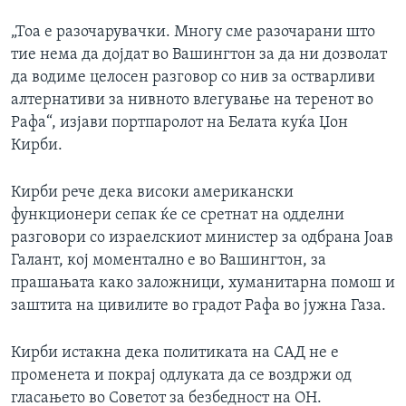
„Тоа е разочарувачки. Многу сме разочарани што
тие нема да дојдат во Вашингтон за да ни дозволат
да водиме целосен разговор со нив за остварливи
алтернативи за нивното влегување на теренот во
Рафа“, изјави портпаролот на Белата куќа Џон
Кирби.
Кирби рече дека високи американски
функционери сепак ќе се сретнат на одделни
разговори со израелскиот министер за одбрана Јоав
Галант, кој моментално е во Вашингтон, за
прашањата како заложници, хуманитарна помош и
заштита на цивилите во градот Рафа во јужна Газа.
Кирби истакна дека политиката на САД не е
променета и покрај одлуката да се воздржи од
гласањето во Советот за безбедност на ОН.