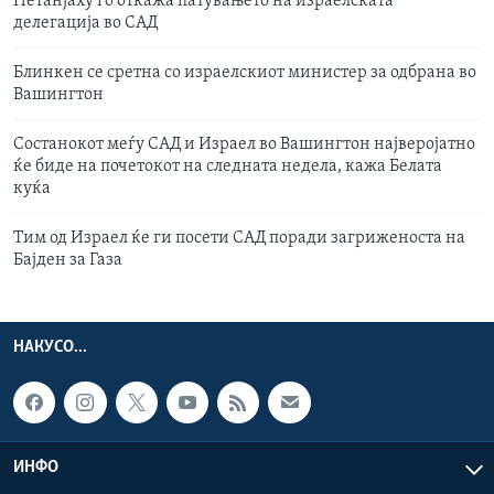
Нетанјаху го откажа патувањето на израелската
делегација во САД
Блинкен се сретна со израелскиот министер за одбрана во
Вашингтон
Состанокот меѓу САД и Израел во Вашингтон најверојатно
ќе биде на почетокот на следната недела, кажа Белата
куќа
Tим од Израел ќе ги посети САД поради загриженоста на
Бајден за Газа
НАКУСО...
ИНФО