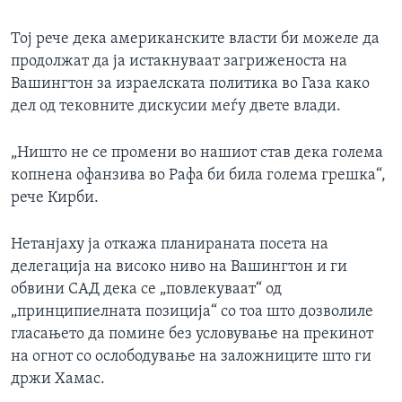
Тој рече дека американските власти би можеле да
продолжат да ја истакнуваат загриженоста на
Вашингтон за израелската политика во Газа како
дел од тековните дискусии меѓу двете влади.
„Ништо не се промени во нашиот став дека голема
копнена офанзива во Рафа би била голема грешка“,
рече Кирби.
Нетанјаху ја откажа планираната посета на
делегација на високо ниво на Вашингтон и ги
обвини САД дека се „повлекуваат“ од
„принципиелната позиција“ со тоа што дозволиле
гласањето да помине без условување на прекинот
на огнот со ослободување на заложниците што ги
држи Хамас.