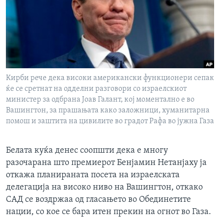
ИНТЕРВЈУА
Јазици
Кирби рече дека високи американски функционери сепак
ќе се сретнат на одделни разговори со израелскиот
министер за одбрана Јоав Галант, кој моментално е во
Вашингтон, за прашањата како заложници, хуманитарна
помош и заштита на цивилите во градот Рафа во јужна Газа
Белата куќа денес соопшти дека е многу
разочарана што премиерот Бенјамин Нетанјаху ја
откажа планираната посета на израелската
делегација на високо ниво на Вашингтон, откако
САД се воздржаа од гласањето во Обединетите
нации, со кое се бара итен прекин на огнот во Газа.