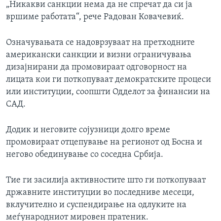
„Никакви санкции нема да не спречат да си ја
вршиме работата“, рече Радован Ковачевиќ.
Означувањата се надоврзуваат на претходните
американски санкции и визни ограничувања
дизајнирани да промовираат одговорност на
лицата кои ги поткопуваат демократските процеси
или институции, соопшти Одделот за финансии на
САД.
Додик и неговите сојузници долго време
промовираат отцепување на регионот од Босна и
негово обединување со соседна Србија.
Тие ги засилија активностите што ги поткопуваат
државните институции во последниве месеци,
вклучително и суспендирање на одлуките на
меѓународниот мировен пратеник.