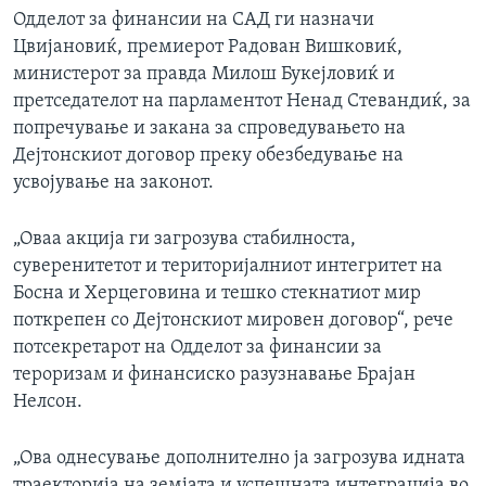
Одделот за финансии на САД ги назначи
Цвијановиќ, премиерот Радован Вишковиќ,
министерот за правда Милош Букејловиќ и
претседателот на парламентот Ненад Стевандиќ, за
попречување и закана за спроведувањето на
Дејтонскиот договор преку обезбедување на
усвојување на законот.
„Оваа акција ги загрозува стабилноста,
суверенитетот и територијалниот интегритет на
Босна и Херцеговина и тешко стекнатиот мир
поткрепен со Дејтонскиот мировен договор“, рече
потсекретарот на Одделот за финансии за
тероризам и финансиско разузнавање Брајан
Нелсон.
„Ова однесување дополнително ја загрозува идната
траекторија на земјата и успешната интеграција во