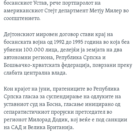
босанскиот Устав, рече портпаролот на
американскиот Стејт департмент Метју Милер во
соопштението.
Дејтонскиот мировен договор стави крај на
босанската војна од 1992 до 1995 година во која беа
убиени 100.000 лица, делејќи ја земјата на два
автономни региона, Република Српска и
Бошњачко-хрватската федерација, поврзани преку
слабата централна влада.
Кон крајот на јуни, пратениците во Република
Српска гласаа за суспендирање на одлуките на
уставниот суд на Босна, гласање иницирано од
сепаратистичкиот проруски претседател во
регионот Милорад Додик, кој веќе е под санкции
на САД и Велика Британија.