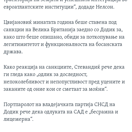
евроатлантските институции“, додаде Нелсон.
Цвијановиќ минатата година беше ставена под
санкции на Велика Британија заедно со Додик за,
како што беше опишано, обиди за поткопување на
легитимитетот и функционалноста на босанската
држава.
Како реакција на санкциите, Стевандиќ рече дека
ги гледа како „одлик за доследност,
непоколебливост и непопустливост пред уцените и
заканите од оние кои се сметаат за моќни“.
Портпаролот на владејачката партија СНСД на
Додик рече дека одлуката на САД е „бесрамна и
лицемерна“.