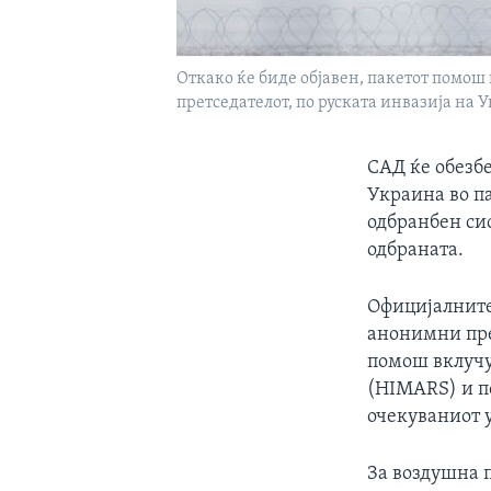
Откако ќе биде објавен, пакетот помош 
претседателот, по руската инвазија на 
САД ќе обезб
Украина во па
одбранбен сис
одбраната.
Официјалните 
анонимни пред
помош вклучу
(HIMARS) и п
очекуваниот 
За воздушна 