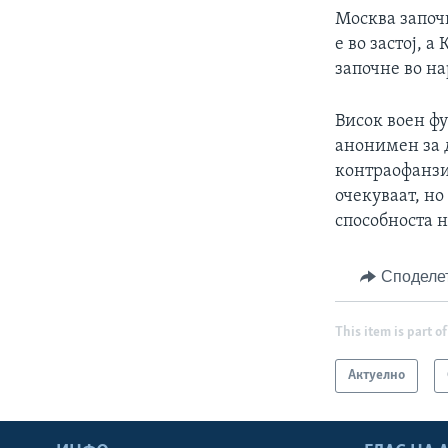
Москва започн
е во застој, 
започне во н
Висок воен фу
анонимен за 
контраофанзи
очекуваат, но
способноста н
Споделе
This item is part of
Актуелно