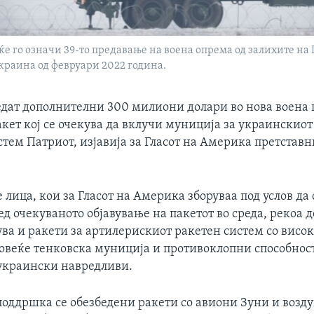
ќе го означи 39-то предавање на воена опрема од залихите на 
Украина од февруари 2022 година.
едат дополнителни 300 милиони долари во нова воена
кет кој се очекува да вклучи муниција за украинскиот
тем Патриот, изјавија за Гласот на Америка претстав
лица, кои за Гласот на Америка зборуваа под услов да 
 очекуваното објавување на пакетот во среда, рекоа д
ва и ракети за артилерискиот ракетен систем со висо
овеќе тенковска муниција и противоклопни способнос
украински навредливи.
поддршка се обезбедени ракети со авиони Зуни и возд