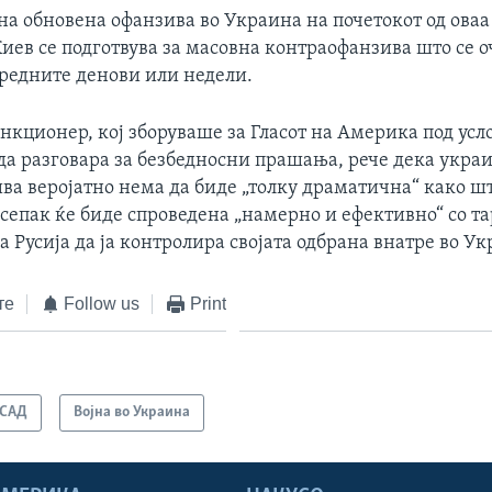
а обновена офанзива во Украина на почетокот од оваа 
а Киев се подготвува за масовна контраофанзива што се 
аредните денови или недели.
нкционер, кој зборуваше за Гласот на Америка под усло
да разговара за безбедносни прашања, рече дека укра
ва веројатно нема да биде „толку драматична“ како шт
 сепак ќе биде спроведена „намерно и ефективно“ со т
а Русија да ја контролира својата одбрана внатре во Ук
те
Follow us
Print
САД
Војна во Украина