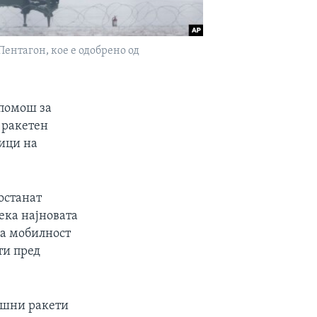
Пентагон, кое е одобрено од
 помош за
 ракетен
ници на
останат
ека најновата
ка мобилност
ти пред
ушни ракети