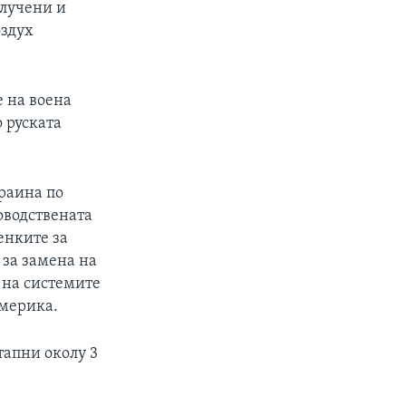
клучени и
оздух
е на воена
о руската
раина по
оводствената
енките за
 за замена на
 на системите
Америка.
тапни околу 3