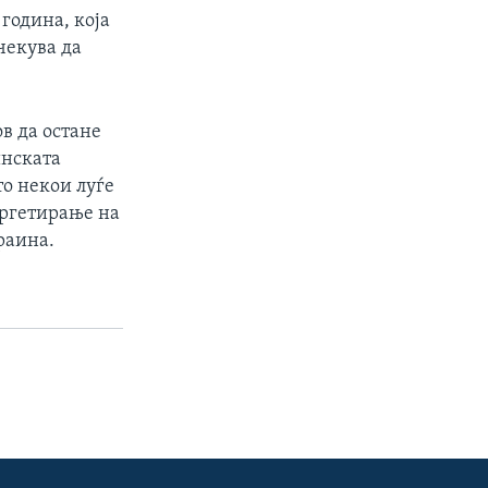
година, која
очекува да
в да остане
инската
о некои луѓе
аргетирање на
раина.