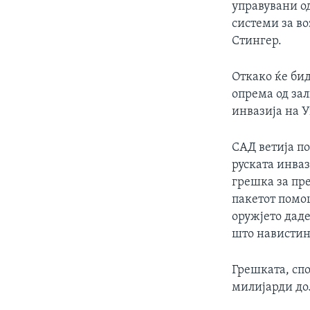
управувани од
системи за во
Стингер.
Откако ќе бид
опрема од зал
инвазија на 
САД ветија п
руската инва
грешка за пр
пакетот помо
оружјето дад
што навистина
Грешката, спо
милијарди до