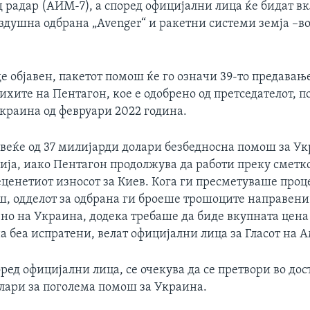
 радар (АИМ-7), а според официјални лица ќе бидат в
здушна одбрана „Avenger“ и ракетни системи земја –в
е објавен, пакетот помош ќе го означи 39-то предавањ
ихите на Пентагон, кое е одобрено од претседателот, п
Украина од февруари 2022 година.
овеќе од 37 милијарди долари безбедносна помош за Ук
зија, иако Пентагон продолжува да работи преку сметк
еценетиот износот за Киев. Кога ги пресметуваше проц
ш, одделот за одбрана ги броеше трошоците направени
ено на Украина, додека требаше да биде вкупната цена
 беа испратени, велат официјални лица за Гласот на 
ред официјални лица, се очекува да се претвори во дос
лари за поголема помош за Украина.