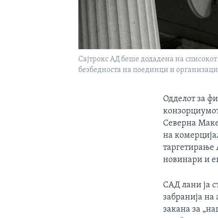
Сајтрокс АД беше додадена на списокот 
безбедноста на поединци и организаци
Одделот за ф
конзорциумот
Северна Макед
на комерција
таргетирање 
новинари и е
САД лани ја с
забранија на
закана за „н