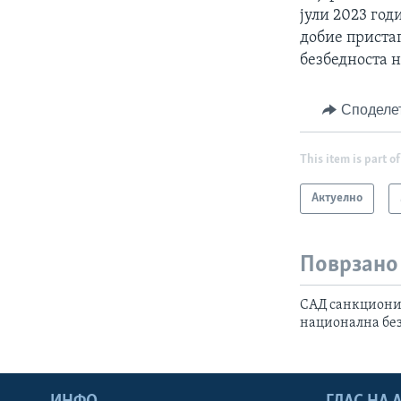
јули 2023 год
добие приста
безбедноста 
Споделе
This item is part of
Актуелно
Поврзано
САД санкциони
национална бе