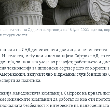
на ентитети на Одделот за трговија на 18 јули 2023 година, п
и ширум светот
инансии на САД денес означи две лица и пет ентитети 
 Интелекса, меѓу кои и компанијата Сајтрокс АД, со с
онија, за нивната улога во развојот, работењето и ди
лна технологија за шпионски софтвер што се користи з
Американци, вклучително и државни службеници на 
ксперти за политика.
тавија македонската компанија Сајтрокс на црната лис
 американските компании да работат со неа оти претст
ационалната безбедност и интересите на надворешната