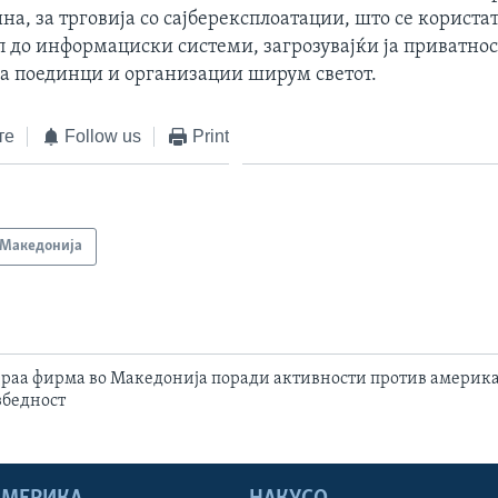
ина, за трговија со сајберексплоатации, што се користат
п до информациски системи, загрозувајќи ја приватнос
на поединци и организации ширум светот.
те
Follow us
Print
Македонија
раа фирма во Македонија поради активности против америк
збедност