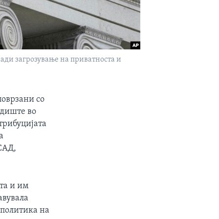
оради загрозување на приватноста и
поврзани со
едиште во
стрибуцијата
а
САД,
та и им
авувала
 политика на