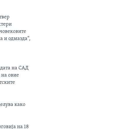
твер
ктери
 човековите
а и одмазда“,
адата на САД
 на овие
тските
делува како
говија на 18