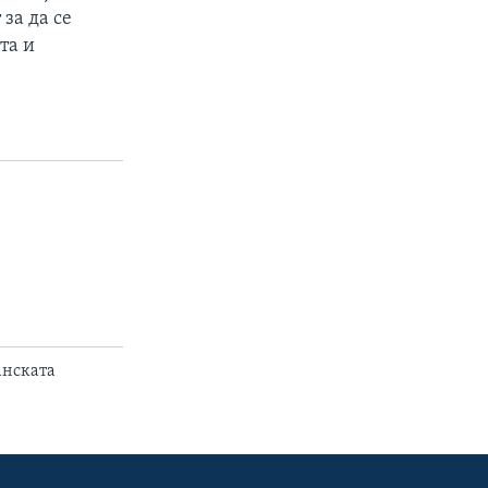
 за да се
та и
анската