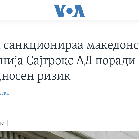
а санкционираа македонс
нија Сајтрокс АД поради
дносен ризик
вска
те