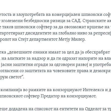
етоста и злоупотребата на комерцијален шпионски соф
т зголемени безбедносни ризици за САД. Странските а
е таков шпионски софтвер за да овозможат кршење на
 таргетираат дисидентите на глобално ниво за репресиј
ролот на Стејт департментот Метју Милер.
ека „денешните ознаки имаат за цел да ја обесхрабрат
 на алатките за надзор и да ги одразат напорите на вл
 јасни заштитни огради за одговорен развој и употреба
согласени со заштитата на човековите права и демокра
рум светот“.
е компанија во рамките на конзорциумот Интелекса и 
шпионскиот софтвер Предатор на конзорциумот.
еше додадена на списокот на ентитети на Одделот за тр