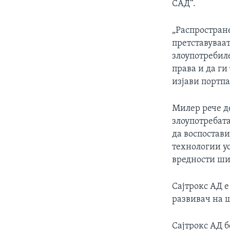
САД“.
„Распростран
претставуваа
злоупотребил
права и да ги
изјави портпа
Милер рече д
злоупотребата
да воспостави
технологии у
вредности ши
Сајтрокс АД 
развивач на 
Сајтрокс АД б