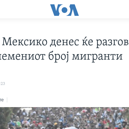
 Мексико денес ќе разго
олемениот број мигранти
023
те