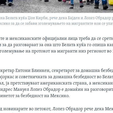
на Белата куќа Џон Кирби, рече дека Бајден и Лопез Обрадор 
ксико за да се забави зголемувањето на мигрантите кои се упа
е и мексиканските официјални лица треба да се сретн
за да разговараат за она што Белата куќа го опиша ка
големување на протокот на мигранти низ регионот во
кретар Ентони Блинкен, секретарот за домашна безбе
јоркас и советничката за домашна безбедност во Бела
л, ја претставуваат американската страна, а мексика
Андрес Мануел Лопез Обрадор е домаќин на разговорит
инетот за безбедност на Мексико.
ед новинарите во петокот, Лопез Обрадор рече дека Ме