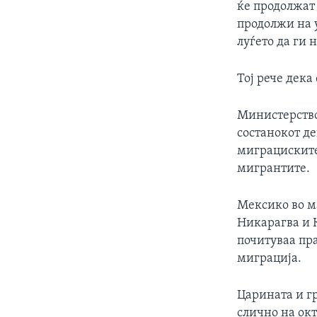
ќе продолжат 
продолжи на 
луѓето да ги 
Тој рече дека
Министерство
состанокот де
миграциските
мигрантите.
Мексико во ма
Никарагва и К
почитуваа пр
миграција.
Царината и г
слично на ок