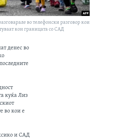
разговарале во телефонски разговор кои
туваат кон границата со САД
ат денес во
ко
 последните
дност
та куќа Лиз
нскиот
е во кои е
ксико и САД