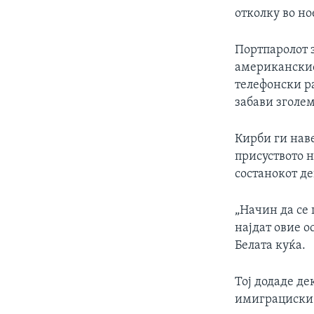
отколку во н
Портпаролот з
американскио
телефонски ра
забави зголе
Кирби ги нав
присуството н
состанокот д
„Начин да се 
најдат овие 
Белата куќа.
Тој додаде де
имиграциски 