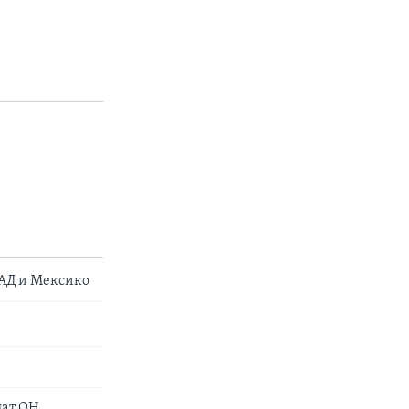
САД и Мексико
лат ОН