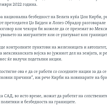
оември 2022 година.
а национална безбедност на Белата куќа Џон Кирби, р
т претседател Џо Бајден и Лопез Обрадор разговарале 
зговор кои чекори би можеле да се преземат во Мексик
мувањето на мигрантите кои се упатуваат кон границат
еде контролните пунктови на железницата и автопатот,
а мексиканската војска во јужниот дел на земјата, и р
енес ќе вклучи подетални акции.
постигне ова е да се работи со соседните нации за да се
основни причини“, им рече Кирби на новинарите на бр
ка САД, во исто време, можат да работат на сопственит
политики и безбедноста на границите.