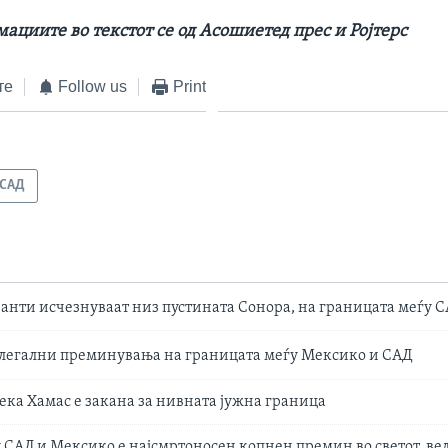
ациите во текстот се од Асошиетед прес и Ројтерс
те
Follow us
Print
САД
анти исчезнуваат низ пустината Сонора, на границата меѓу 
легални преминувања на границата меѓу Мексико и САД
ека Хамас е закана за нивната јужна граница
 САД и Мексико е најсмртоносен копнен премин во светот, ве