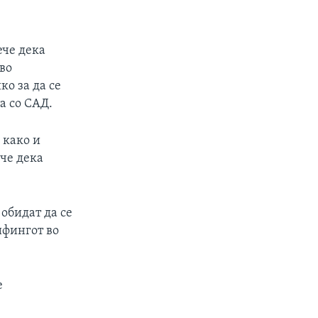
ече дека
во
о за да се
а со САД.
 како и
ече дека
 обидат да се
ифингот во
е