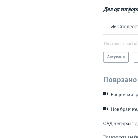
Дел од информ
Споделе
This item is part of
Актуелно
Поврзано
Бројни мигр
Нов бран не
САД негираат д
Границата меѓу