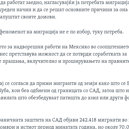
да работат заедно, нагласувајќи ја потребата миграциј
уреден начин и да се решат основните причини за она 
напуштат своите домови.
 феноменот на миграција не е по избор, туку потреба.
то за надворешни работи на Мексико во соопштението
нес претставува можност да се потврди соработката за
 прашања, вклучително и проширувањето на правните
ј се согласи да прими мигранти од земји како што се 
уба, кои беа одбиени од границата со САД, затоа што н
авилата што обезбедуваат патишта до азил или други 
раничната заштита на САД објави 242.418 мигранти во
томври и истиот период минатата година, но околу 70.