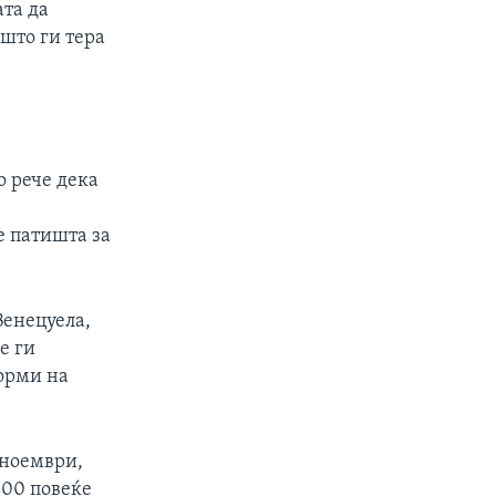
ата да
што ги тера
 рече дека
 патишта за
Венецуела,
е ги
форми на
 ноември,
000 повеќе