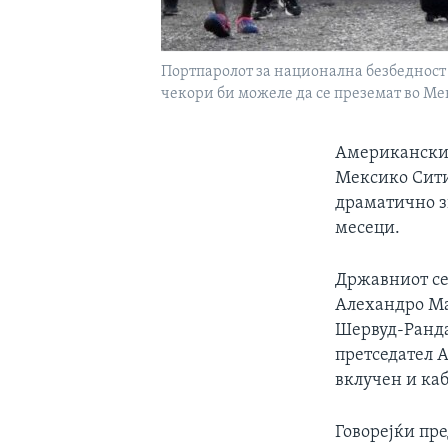
Портпаролот за национална безбедност 
чекори би можеле да се преземат во Ме
Американскит
Мексико Сити 
драматично з
месеци.
Државниот се
Алехандро Ма
Шервуд-Ранда
претседател 
вклучен и каб
Говорејќи пр