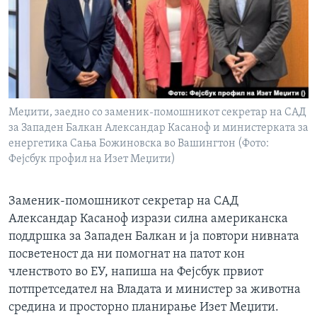
ИНТЕРВЈУА
Јазици
Меџити, заедно со заменик-помошникот секретар на САД
за Западен Балкан Александар Касаноф и министерката за
енергетика Сања Божиновска во Вашингтон (Фото:
Фејсбук профил на Изет Меџити)
Заменик-помошникот секретар на САД
Александар Касаноф изрази силна американска
поддршка за Западен Балкан и ја повтори нивната
посветеност да ни помогнат на патот кон
членството во ЕУ, напиша на Фејсбук првиот
потпретседател на Владата и министер за животна
средина и просторно планирање Изет Меџити.