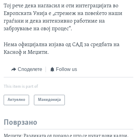
Тој рече дека нагласил и оти интеграцијата во
Европската Унија е „стремеж на повеќето наши
граѓани и дека интензивно работиме на
забрзување на овој процес“.
Нема официјална изјава од САД за средбата на
Касноф и Меџити.
Споделете
Follow us
This item is part of
Актуелно
Македонија
Поврзано
Меџити: Разликата од порано е што се нудат нови кадри,