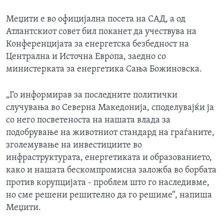
Меџити е во официјална посета на САД, а од
Атлантскиот совет бил поканет да учествува на
Конференцијата за енергетска безбедност на
Централна и Источна Европа, заедно со
министерката за енергетика Сања Божиновска.
„Го информирав за последните политички
случувања во Северна Македонија, споделувајќи ја
со него посветеноста на нашата влада за
подобрување на животниот стандард на граѓаните,
зголемување на инвестициите во
инфраструктурата, енергетиката и образованието,
како и нашата бескомпромисна заложба во борбата
против корупцијата - проблем што го наследивме,
но сме решени решително да го решиме“, напиша
Меџити.